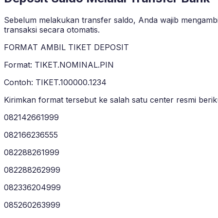
Sebelum melakukan transfer saldo, Anda wajib mengambi
transaksi secara otomatis.
FORMAT AMBIL TIKET DEPOSIT
Format:
TIKET.NOMINAL.PIN
Contoh:
TIKET.100000.1234
Kirimkan format tersebut ke salah satu center resmi berik
082142661999
082166236555
082288261999
082288262999
082336204999
085260263999