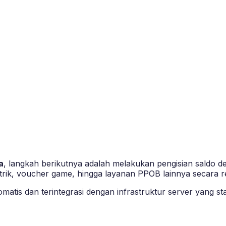
a
, langkah berikutnya adalah melakukan pengisian saldo de
listrik, voucher game, hingga layanan PPOB lainnya secara r
matis dan terintegrasi dengan infrastruktur server yang st