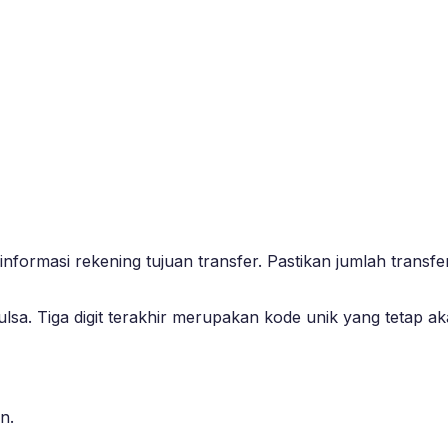
nformasi rekening tujuan transfer. Pastikan jumlah transfe
ulsa
. Tiga digit terakhir merupakan kode unik yang tetap 
n.