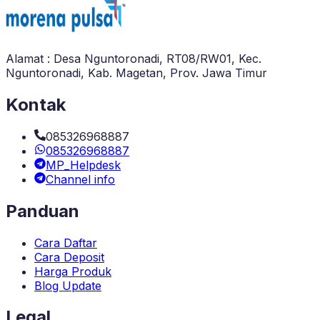
Alamat : Desa Nguntoronadi, RT08/RW01, Kec.
Nguntoronadi, Kab. Magetan, Prov. Jawa Timur
Kontak
085326968887
085326968887
MP_Helpdesk
Channel info
Panduan
Cara Daftar
Cara Deposit
Harga Produk
Blog Update
Legal