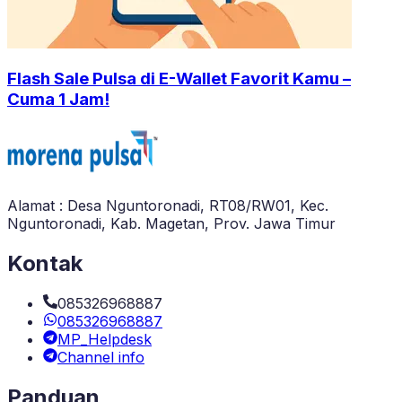
Flash Sale Pulsa di E-Wallet Favorit Kamu –
Cuma 1 Jam!
Alamat : Desa Nguntoronadi, RT08/RW01, Kec.
Nguntoronadi, Kab. Magetan, Prov. Jawa Timur
Kontak
085326968887
085326968887
MP_Helpdesk
Channel info
Panduan