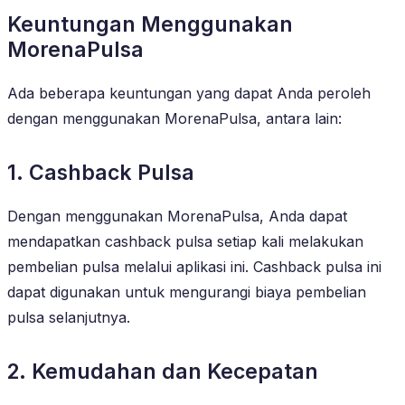
Keuntungan Menggunakan
MorenaPulsa
Ada beberapa keuntungan yang dapat Anda peroleh
dengan menggunakan MorenaPulsa, antara lain:
1. Cashback Pulsa
Dengan menggunakan MorenaPulsa, Anda dapat
mendapatkan cashback pulsa setiap kali melakukan
pembelian pulsa melalui aplikasi ini. Cashback pulsa ini
dapat digunakan untuk mengurangi biaya pembelian
pulsa selanjutnya.
2. Kemudahan dan Kecepatan