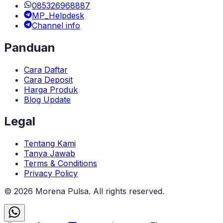
085326968887
MP_Helpdesk
Channel info
Panduan
Cara Daftar
Cara Deposit
Harga Produk
Blog Update
Legal
Tentang Kami
Tanya Jawab
Terms & Conditions
Privacy Policy
©
2026
Morena Pulsa
. All rights reserved.