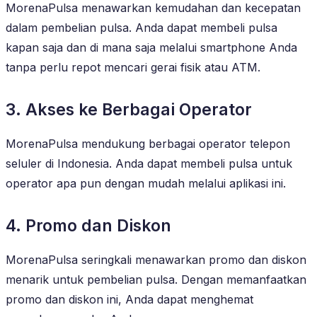
MorenaPulsa menawarkan kemudahan dan kecepatan
dalam pembelian pulsa. Anda dapat membeli pulsa
kapan saja dan di mana saja melalui smartphone Anda
tanpa perlu repot mencari gerai fisik atau ATM.
3. Akses ke Berbagai Operator
MorenaPulsa mendukung berbagai operator telepon
seluler di Indonesia. Anda dapat membeli pulsa untuk
operator apa pun dengan mudah melalui aplikasi ini.
4. Promo dan Diskon
MorenaPulsa seringkali menawarkan promo dan diskon
menarik untuk pembelian pulsa. Dengan memanfaatkan
promo dan diskon ini, Anda dapat menghemat