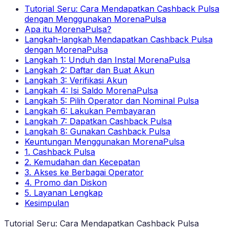
Tutorial Seru: Cara Mendapatkan Cashback Pulsa
dengan Menggunakan MorenaPulsa
Apa itu MorenaPulsa?
Langkah-langkah Mendapatkan Cashback Pulsa
dengan MorenaPulsa
Langkah 1: Unduh dan Instal MorenaPulsa
Langkah 2: Daftar dan Buat Akun
Langkah 3: Verifikasi Akun
Langkah 4: Isi Saldo MorenaPulsa
Langkah 5: Pilih Operator dan Nominal Pulsa
Langkah 6: Lakukan Pembayaran
Langkah 7: Dapatkan Cashback Pulsa
Langkah 8: Gunakan Cashback Pulsa
Keuntungan Menggunakan MorenaPulsa
1. Cashback Pulsa
2. Kemudahan dan Kecepatan
3. Akses ke Berbagai Operator
4. Promo dan Diskon
5. Layanan Lengkap
Kesimpulan
Tutorial Seru: Cara Mendapatkan Cashback Pulsa