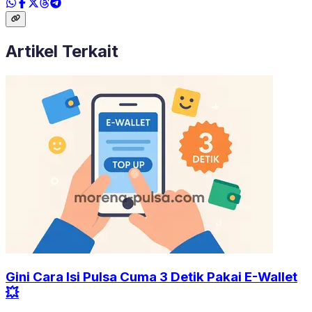
Artikel Terkait
Gini Cara Isi Pulsa Cuma 3 Detik Pakai E-Wallet
💥