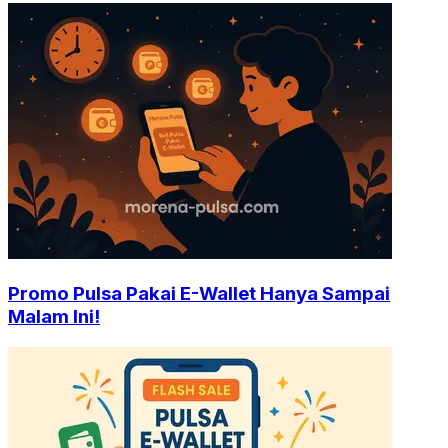
Promo Pulsa Pakai E-Wallet Hanya Sampai
Malam Ini!