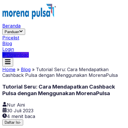
Beranda
Panduan
Pricelist
Blog
Login
Download
Home
»
Blog
»
Tutorial Seru: Cara Mendapatkan
Cashback Pulsa dengan Menggunakan MorenaPulsa
Tutorial Seru: Cara Mendapatkan Cashback
Pulsa dengan Menggunakan MorenaPulsa
Nur Aini
30 Juli 2023
4
menit baca
Daftar Isi
-