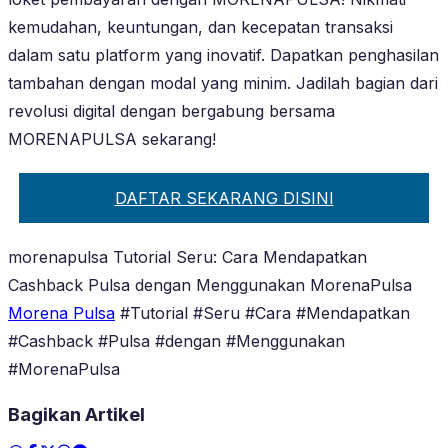
kemudahan, keuntungan, dan kecepatan transaksi
dalam satu platform yang inovatif. Dapatkan penghasilan
tambahan dengan modal yang minim. Jadilah bagian dari
revolusi digital dengan bergabung bersama
MORENAPULSA sekarang!
DAFTAR SEKARANG DISINI
morenapulsa Tutorial Seru: Cara Mendapatkan
Cashback Pulsa dengan Menggunakan MorenaPulsa
Morena Pulsa
#Tutorial #Seru #Cara #Mendapatkan
#Cashback #Pulsa #dengan #Menggunakan
#MorenaPulsa
Bagikan Artikel