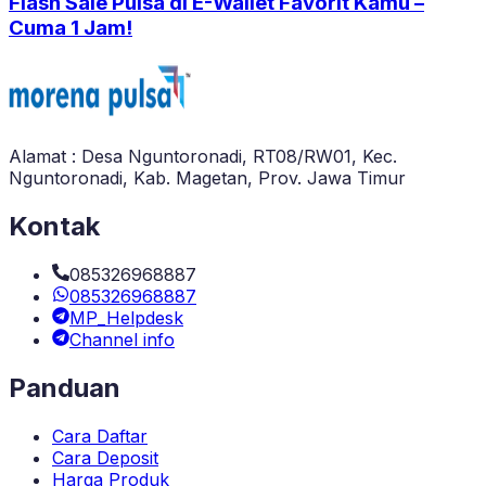
Flash Sale Pulsa di E-Wallet Favorit Kamu –
Cuma 1 Jam!
Alamat : Desa Nguntoronadi, RT08/RW01, Kec.
Nguntoronadi, Kab. Magetan, Prov. Jawa Timur
Kontak
085326968887
085326968887
MP_Helpdesk
Channel info
Panduan
Cara Daftar
Cara Deposit
Harga Produk