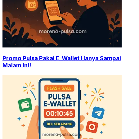
Promo Pulsa Pakai E-Wallet Hanya Sampai
Malam Ini!