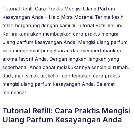
Tutorial Refill: Cara Praktis Mengisi Ulang Parfum
Kesayangan Anda – Halo Mitra Morena! Terima kasih
telah bergabung dengan kami di Tutorial Refill kali ini.
Kali ini kami akan membagikan cara praktis mengisi
ulang parfum kesayangan Anda. Mengisi ulang parfum
bisa menghemat pengeluaran dan mempertahankan
aroma favorit Anda. Dengan langkah-langkah yang
sederhana, Anda dapat melakukannya sendiri di rumah.
Jadi, mari simak artikel ini dan temukan cara praktis
mengisi ulang parfum kesayangan Anda. Selamat
membaca!
Tutorial Refill: Cara Praktis Mengisi
Ulang Parfum Kesayangan Anda