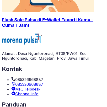
Flash Sale Pulsa di E-Wallet Favorit Kamu –
Cuma 1 Jam!
Alamat : Desa Nguntoronadi, RT08/RW01, Kec.
Nguntoronadi, Kab. Magetan, Prov. Jawa Timur
Kontak
085326968887
085326968887
MP_Helpdesk
Channel info
Panduan