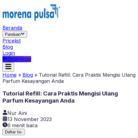
Beranda
Panduan
Pricelist
Blog
Login
Download
Home
»
Blog
»
Tutorial Refill: Cara Praktis Mengisi Ulang
Parfum Kesayangan Anda
Tutorial Refill: Cara Praktis Mengisi Ulang
Parfum Kesayangan Anda
Nur Aini
13 November 2023
6
menit baca
Daftar Isi
-