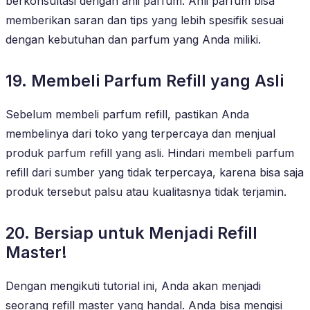
berkonsultasi dengan ahli parfum. Ahli parfum bisa
memberikan saran dan tips yang lebih spesifik sesuai
dengan kebutuhan dan parfum yang Anda miliki.
19. Membeli Parfum Refill yang Asli
Sebelum membeli parfum refill, pastikan Anda
membelinya dari toko yang terpercaya dan menjual
produk parfum refill yang asli. Hindari membeli parfum
refill dari sumber yang tidak terpercaya, karena bisa saja
produk tersebut palsu atau kualitasnya tidak terjamin.
20. Bersiap untuk Menjadi Refill
Master!
Dengan mengikuti tutorial ini, Anda akan menjadi
seorang refill master yang handal. Anda bisa mengisi