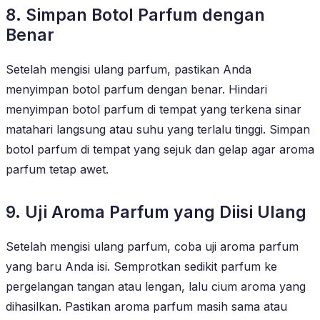
8. Simpan Botol Parfum dengan
Benar
Setelah mengisi ulang parfum, pastikan Anda
menyimpan botol parfum dengan benar. Hindari
menyimpan botol parfum di tempat yang terkena sinar
matahari langsung atau suhu yang terlalu tinggi. Simpan
botol parfum di tempat yang sejuk dan gelap agar aroma
parfum tetap awet.
9. Uji Aroma Parfum yang Diisi Ulang
Setelah mengisi ulang parfum, coba uji aroma parfum
yang baru Anda isi. Semprotkan sedikit parfum ke
pergelangan tangan atau lengan, lalu cium aroma yang
dihasilkan. Pastikan aroma parfum masih sama atau