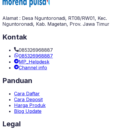
Alamat : Desa Nguntoronadi, RT08/RW01, Kec.
Nguntoronadi, Kab. Magetan, Prov. Jawa Timur
Kontak
085326968887
085326968887
MP_Helpdesk
Channel info
Panduan
Cara Daftar
Cara Deposit
Harga Produk
Blog Update
Legal