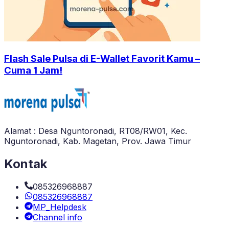
Flash Sale Pulsa di E-Wallet Favorit Kamu –
Cuma 1 Jam!
Alamat : Desa Nguntoronadi, RT08/RW01, Kec.
Nguntoronadi, Kab. Magetan, Prov. Jawa Timur
Kontak
085326968887
085326968887
MP_Helpdesk
Channel info