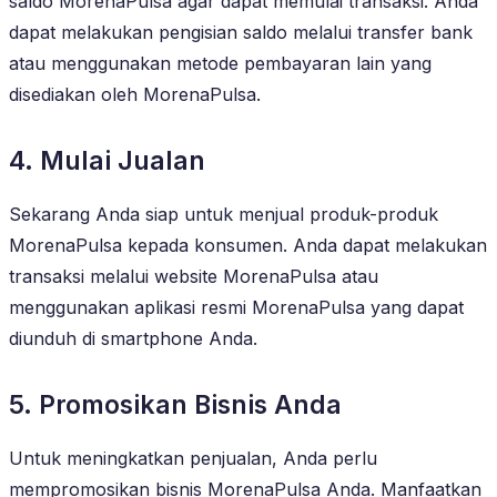
saldo MorenaPulsa agar dapat memulai transaksi. Anda
dapat melakukan pengisian saldo melalui transfer bank
atau menggunakan metode pembayaran lain yang
disediakan oleh MorenaPulsa.
4. Mulai Jualan
Sekarang Anda siap untuk menjual produk-produk
MorenaPulsa kepada konsumen. Anda dapat melakukan
transaksi melalui website MorenaPulsa atau
menggunakan aplikasi resmi MorenaPulsa yang dapat
diunduh di smartphone Anda.
5. Promosikan Bisnis Anda
Untuk meningkatkan penjualan, Anda perlu
mempromosikan bisnis MorenaPulsa Anda. Manfaatkan