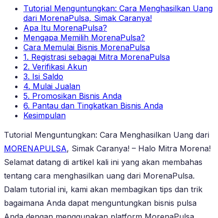
Tutorial Menguntungkan: Cara Menghasilkan Uang
dari MorenaPulsa, Simak Caranya!
Apa Itu MorenaPulsa?
Mengapa Memilih MorenaPulsa?
Cara Memulai Bisnis MorenaPulsa
1. Registrasi sebagai Mitra MorenaPulsa
2. Verifikasi Akun
3. Isi Saldo
4. Mulai Jualan
5. Promosikan Bisnis Anda
6. Pantau dan Tingkatkan Bisnis Anda
Kesimpulan
Tutorial Menguntungkan: Cara Menghasilkan Uang dari
MORENAPULSA
, Simak Caranya! – Halo Mitra Morena!
Selamat datang di artikel kali ini yang akan membahas
tentang cara menghasilkan uang dari MorenaPulsa.
Dalam tutorial ini, kami akan membagikan tips dan trik
bagaimana Anda dapat menguntungkan bisnis pulsa
Anda dengan menggunakan platform MorenaPulsa.