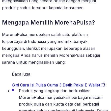
menghasilkan uang secara online dengan menjual
produk-produk tersebut kepada konsumen.
Mengapa Memilih MorenaPulsa?
MorenaPulsa merupakan salah satu platform
terpercaya di Indonesia yang memiliki banyak
keunggulan. Berikut merupakan beberapa alasan
mengapa Anda harus memilih MorenaPulsa sebagai
sarana untuk menghasilkan uang:
Baca juga
Gini Cara Isi Pulsa Cuma 3 Detik Pakai E-Wallet 💥
Produk yang lengkap dan berkualitas:
MorenaPulsa menyediakan berbagai macam
produk pulsa dan kuota data dari berbagai
operator seluler terkemuka di Indonesia. Selain