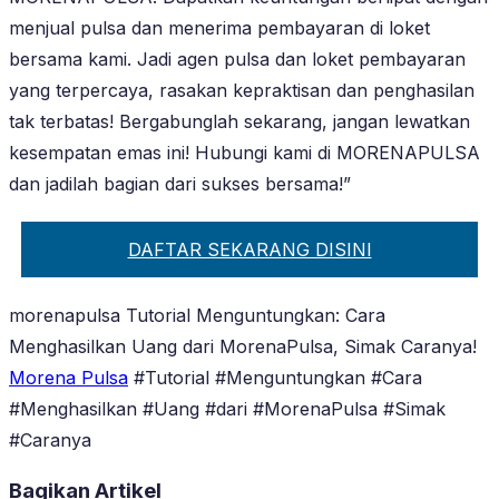
menjual pulsa dan menerima pembayaran di loket
bersama kami. Jadi agen pulsa dan loket pembayaran
yang terpercaya, rasakan kepraktisan dan penghasilan
tak terbatas! Bergabunglah sekarang, jangan lewatkan
kesempatan emas ini! Hubungi kami di MORENAPULSA
dan jadilah bagian dari sukses bersama!”
DAFTAR SEKARANG DISINI
morenapulsa Tutorial Menguntungkan: Cara
Menghasilkan Uang dari MorenaPulsa, Simak Caranya!
Morena Pulsa
#Tutorial #Menguntungkan #Cara
#Menghasilkan #Uang #dari #MorenaPulsa #Simak
#Caranya
Bagikan Artikel