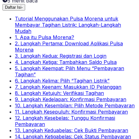
5
menit baca
Daftar Isi
-
Tutorial Menggunakan Pulsa Morena untuk
Membayar Tagihan Listrik: Langkah-Langkah
Mudah
1. Apa itu Pulsa Morena?
2. Langkah Pertama: Download Aplikasi Pulsa
Morena
3. Langkah Kedua: Registrasi dan Login
4. Langkah Ketiga: Tambahkan Saldo Pulsa
5. Langkah Keempat: Pilih Menu “Pembayaran
Tagihan”
6. Langkah Kelima: Pilih “Tagihan Listrik”
7. Langkah Keenam: Masukkan ID Pelanggan
8. Langkah Ketujuh: Verifikasi Tagihan
9. Langkah Kedelapan: Konfirmasi Pembayaran
10. Langkah Kesembilan: Pilih Metode Pembayaran
11. Langkah Kesepuluh: Konfirmasi Pembayaran
12. Langkah Kesebelas: Tunggu Konfirmasi
Pembayaran
13. Langkah Keduabelas: Cek Bukti Pembayaran
14. Langkah Ketigabelas: Cek Status Pembayaran