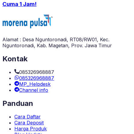
Cuma 1 Jam!
Alamat : Desa Nguntoronadi, RT08/RW01, Kec.
Nguntoronadi, Kab. Magetan, Prov. Jawa Timur
Kontak
085326968887
085326968887
MP_Helpdesk
Channel info
Panduan
Cara Daftar
Cara Deposit
Harga Produk