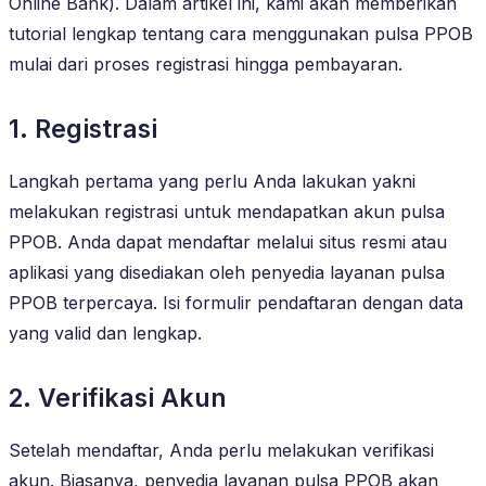
Online Bank). Dalam artikel ini, kami akan memberikan
tutorial lengkap tentang cara menggunakan pulsa PPOB
mulai dari proses registrasi hingga pembayaran.
1. Registrasi
Langkah pertama yang perlu Anda lakukan yakni
melakukan registrasi untuk mendapatkan akun pulsa
PPOB. Anda dapat mendaftar melalui situs resmi atau
aplikasi yang disediakan oleh penyedia layanan pulsa
PPOB terpercaya. Isi formulir pendaftaran dengan data
yang valid dan lengkap.
2. Verifikasi Akun
Setelah mendaftar, Anda perlu melakukan verifikasi
akun. Biasanya, penyedia layanan pulsa PPOB akan