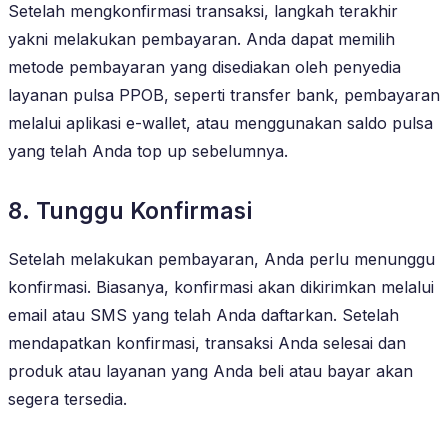
Setelah mengkonfirmasi transaksi, langkah terakhir
yakni melakukan pembayaran. Anda dapat memilih
metode pembayaran yang disediakan oleh penyedia
layanan pulsa PPOB, seperti transfer bank, pembayaran
melalui aplikasi e-wallet, atau menggunakan saldo pulsa
yang telah Anda top up sebelumnya.
8. Tunggu Konfirmasi
Setelah melakukan pembayaran, Anda perlu menunggu
konfirmasi. Biasanya, konfirmasi akan dikirimkan melalui
email atau SMS yang telah Anda daftarkan. Setelah
mendapatkan konfirmasi, transaksi Anda selesai dan
produk atau layanan yang Anda beli atau bayar akan
segera tersedia.