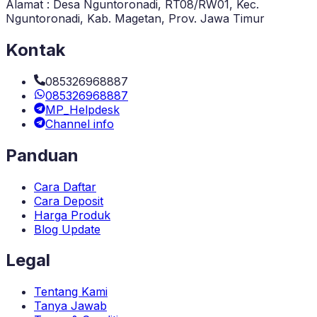
Alamat : Desa Nguntoronadi, RT08/RW01, Kec.
Nguntoronadi, Kab. Magetan, Prov. Jawa Timur
Kontak
085326968887
085326968887
MP_Helpdesk
Channel info
Panduan
Cara Daftar
Cara Deposit
Harga Produk
Blog Update
Legal
Tentang Kami
Tanya Jawab