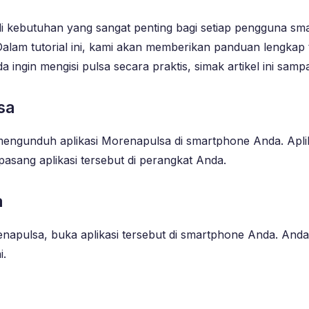
jadi kebutuhan yang sangat penting bagi setiap pengguna 
Dalam tutorial ini, kami akan memberikan panduan lengka
ingin mengisi pulsa secara praktis, simak artikel ini sampai
sa
unduh aplikasi Morenapulsa di smartphone Anda. Aplikasi
asang aplikasi tersebut di perangkat Anda.
a
napulsa, buka aplikasi tersebut di smartphone Anda. And
i.