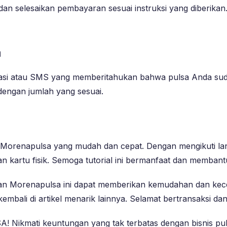
an selesaikan pembayaran sesuai instruksi yang diberikan
a
asi atau SMS yang memberitahukan bahwa pulsa Anda sudah 
engan jumlah yang sesuai.
an Morenapulsa yang mudah dan cepat. Dengan mengikuti la
kan kartu fisik. Semoga tutorial ini bermanfaat dan memba
ngan Morenapulsa ini dapat memberikan kemudahan dan kec
 kembali di artikel menarik lainnya. Selamat bertransaksi
A! Nikmati keuntungan yang tak terbatas dengan bisnis pul