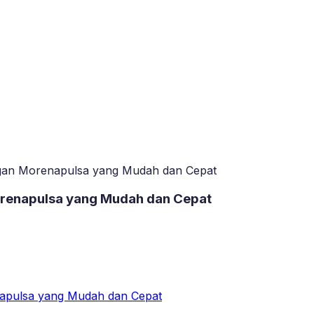
engan Morenapulsa yang Mudah dan Cepat
orenapulsa yang Mudah dan Cepat
napulsa yang Mudah dan Cepat