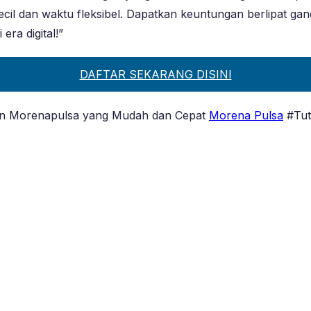
l dan waktu fleksibel. Dapatkan keuntungan berlipat gan
ra digital!”
DAFTAR SEKARANG DISINI
gan Morenapulsa yang Mudah dan Cepat
Morena Pulsa
#Tut