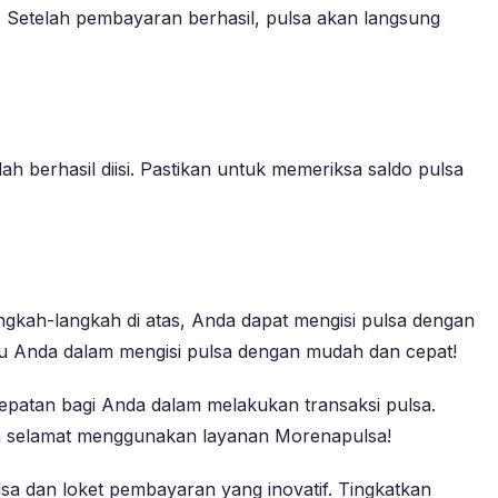
. Setelah pembayaran berhasil, pulsa akan langsung
berhasil diisi. Pastikan untuk memeriksa saldo pulsa
ngkah-langkah di atas, Anda dapat mengisi pulsa dengan
ntu Anda dalam mengisi pulsa dengan mudah dan cepat!
epatan bagi Anda dalam melakukan transaksi pulsa.
 dan selamat menggunakan layanan Morenapulsa!
sa dan loket pembayaran yang inovatif. Tingkatkan