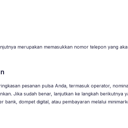
elanjutnya merupakan memasukkan nomor telepon yang akan
an
ingkasan pesanan pulsa Anda, termasuk operator, nominal
inkan. Jika sudah benar, lanjutkan ke langkah berikutnya
r bank, dompet digital, atau pembayaran melalui minimarke