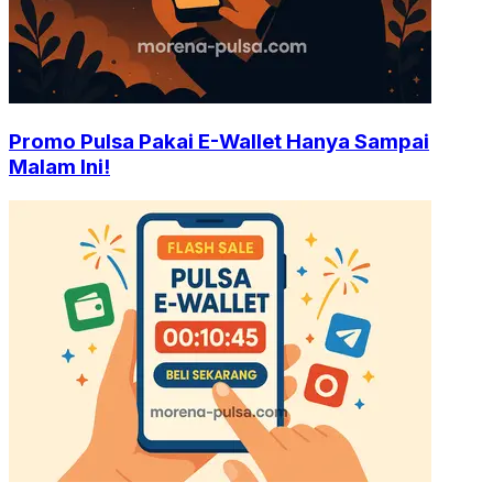
Promo Pulsa Pakai E-Wallet Hanya Sampai
Malam Ini!