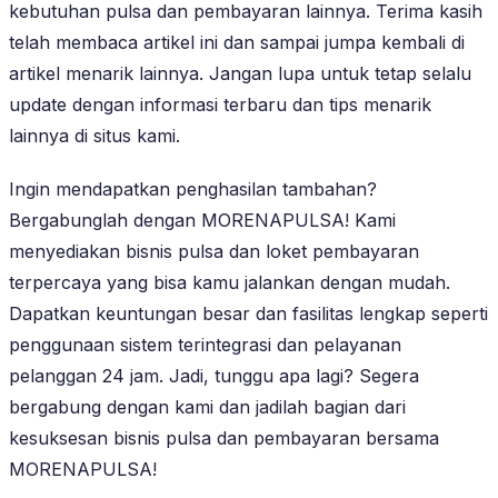
kebutuhan pulsa dan pembayaran lainnya. Terima kasih
telah membaca artikel ini dan sampai jumpa kembali di
artikel menarik lainnya. Jangan lupa untuk tetap selalu
update dengan informasi terbaru dan tips menarik
lainnya di situs kami.
Ingin mendapatkan penghasilan tambahan?
Bergabunglah dengan MORENAPULSA! Kami
menyediakan bisnis pulsa dan loket pembayaran
terpercaya yang bisa kamu jalankan dengan mudah.
Dapatkan keuntungan besar dan fasilitas lengkap seperti
penggunaan sistem terintegrasi dan pelayanan
pelanggan 24 jam. Jadi, tunggu apa lagi? Segera
bergabung dengan kami dan jadilah bagian dari
kesuksesan bisnis pulsa dan pembayaran bersama
MORENAPULSA!