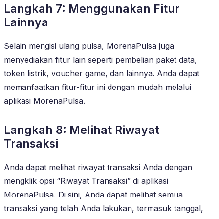
Langkah 7: Menggunakan Fitur
Lainnya
Selain mengisi ulang pulsa, MorenaPulsa juga
menyediakan fitur lain seperti pembelian paket data,
token listrik, voucher game, dan lainnya. Anda dapat
memanfaatkan fitur-fitur ini dengan mudah melalui
aplikasi MorenaPulsa.
Langkah 8: Melihat Riwayat
Transaksi
Anda dapat melihat riwayat transaksi Anda dengan
mengklik opsi “Riwayat Transaksi” di aplikasi
MorenaPulsa. Di sini, Anda dapat melihat semua
transaksi yang telah Anda lakukan, termasuk tanggal,