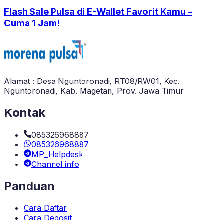
Flash Sale Pulsa di E-Wallet Favorit Kamu –
Cuma 1 Jam!
Alamat : Desa Nguntoronadi, RT08/RW01, Kec.
Nguntoronadi, Kab. Magetan, Prov. Jawa Timur
Kontak
085326968887
085326968887
MP_Helpdesk
Channel info
Panduan
Cara Daftar
Cara Deposit