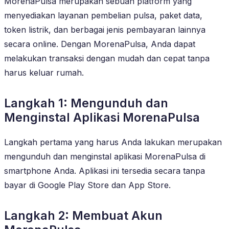
MorenaPulsa merupakan sebuah platform yang
menyediakan layanan pembelian pulsa, paket data,
token listrik, dan berbagai jenis pembayaran lainnya
secara online. Dengan MorenaPulsa, Anda dapat
melakukan transaksi dengan mudah dan cepat tanpa
harus keluar rumah.
Langkah 1: Mengunduh dan
Menginstal Aplikasi MorenaPulsa
Langkah pertama yang harus Anda lakukan merupakan
mengunduh dan menginstal aplikasi MorenaPulsa di
smartphone Anda. Aplikasi ini tersedia secara tanpa
bayar di Google Play Store dan App Store.
Langkah 2: Membuat Akun