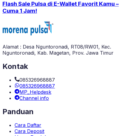
Flash Sale Pulsa di E-Wallet Favorit Kamu –
Cuma 1 Jam!
Alamat : Desa Nguntoronadi, RT08/RW01, Kec.
Nguntoronadi, Kab. Magetan, Prov. Jawa Timur
Kontak
085326968887
085326968887
MP_Helpdesk
Channel info
Panduan
Cara Daftar
Cara Deposit