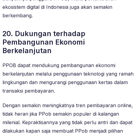
ekosistem digital di Indonesia juga akan semakin
berkembang.
20. Dukungan terhadap
Pembangunan Ekonomi
Berkelanjutan
PPOB dapat mendukung pembangunan ekonomi
berkelanjutan melalui penggunaan teknologi yang ramah
lingkungan dan mengurangi penggunaan kertas dalam
transaksi pembayaran.
Dengan semakin meningkatnya tren pembayaran online,
tidak heran jika PPob semakin populer di kalangan
milenial. Kepraktisannya yang tidak perlu antri dan dapat
dilakukan kapan saja membuat PPob menjadi pilihan