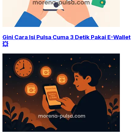
Gini Cara Isi Pulsa Cuma 3 Detik Pakai E-Wallet
💥