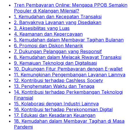
Tren Pembayaran Online: Mengapa PPOB Semakin
Populer di Kalangan Milenial?
1. Kemudahan dan Kecepatan Transaksi
2. Banyaknya Layanan yang Disediakan
3. Aksesibilitas yang Luas
4. Keamanan dan Kepercayaan
5. Kemudahan dalam Membayar Tagihan Bulanan
6. Promosi dan Diskon Menarik
7. Dukungan Pelanggan yang Responsif
8. Kemudahan dalam Melacak Riwayat Transaksi
9. Kemajuan Teknologi dan Digitalisasi
10. Dukungan Fitur Pembayaran dengan E-wallet
11. Kemungkinan Pengembangan Layanan Lainnya
12. Kontribusi terhadap Cashless Society
13. Penghematan Waktu dan Tenaga
14. Kontribusi terhadap Perkembangan Teknologi
Finansial
15. Kolaborasi dengan Industri Lainnya
16. Kontribusi terhadap Perekonomian Digital
17. Edukasi dan Kesadaran Keuangan
18. Kemudahan dalam Membayar Tagihan di Masa
Pandemi