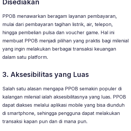
Disediakan
PPOB menawarkan beragam layanan pembayaran,
mulai dari pembayaran tagihan listrik, air, telepon,
hingga pembelian pulsa dan voucher game. Hal ini
membuat PPOB menjadi pilihan yang praktis bagi milenial
yang ingin melakukan berbagai transaksi keuangan
dalam satu platform.
3. Aksesibilitas yang Luas
Salah satu alasan mengapa PPOB semakin populer di
kalangan milenial ialah aksesibilitasnya yang luas. PPOB
dapat diakses melalui aplikasi mobile yang bisa diunduh
di smartphone, sehingga pengguna dapat melakukan
transaksi kapan pun dan di mana pun.