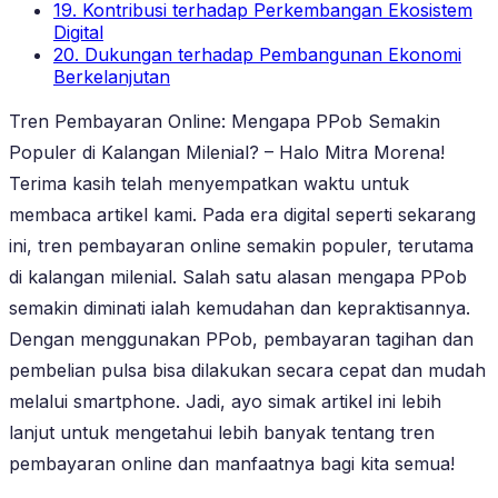
19. Kontribusi terhadap Perkembangan Ekosistem
Digital
20. Dukungan terhadap Pembangunan Ekonomi
Berkelanjutan
Tren Pembayaran Online: Mengapa PPob Semakin
Populer di Kalangan Milenial? – Halo Mitra Morena!
Terima kasih telah menyempatkan waktu untuk
membaca artikel kami. Pada era digital seperti sekarang
ini, tren pembayaran online semakin populer, terutama
di kalangan milenial. Salah satu alasan mengapa PPob
semakin diminati ialah kemudahan dan kepraktisannya.
Dengan menggunakan PPob, pembayaran tagihan dan
pembelian pulsa bisa dilakukan secara cepat dan mudah
melalui smartphone. Jadi, ayo simak artikel ini lebih
lanjut untuk mengetahui lebih banyak tentang tren
pembayaran online dan manfaatnya bagi kita semua!