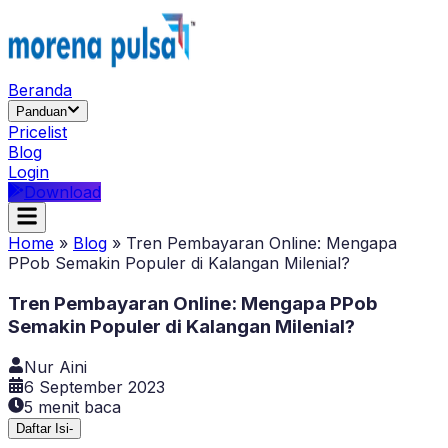
Beranda
Panduan
Pricelist
Blog
Login
Download
Home
»
Blog
»
Tren Pembayaran Online: Mengapa
PPob Semakin Populer di Kalangan Milenial?
Tren Pembayaran Online: Mengapa PPob
Semakin Populer di Kalangan Milenial?
Nur Aini
6 September 2023
5
menit baca
Daftar Isi
-