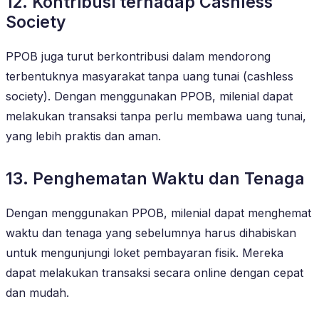
12. Kontribusi terhadap Cashless
Society
PPOB juga turut berkontribusi dalam mendorong
terbentuknya masyarakat tanpa uang tunai (cashless
society). Dengan menggunakan PPOB, milenial dapat
melakukan transaksi tanpa perlu membawa uang tunai,
yang lebih praktis dan aman.
13. Penghematan Waktu dan Tenaga
Dengan menggunakan PPOB, milenial dapat menghemat
waktu dan tenaga yang sebelumnya harus dihabiskan
untuk mengunjungi loket pembayaran fisik. Mereka
dapat melakukan transaksi secara online dengan cepat
dan mudah.