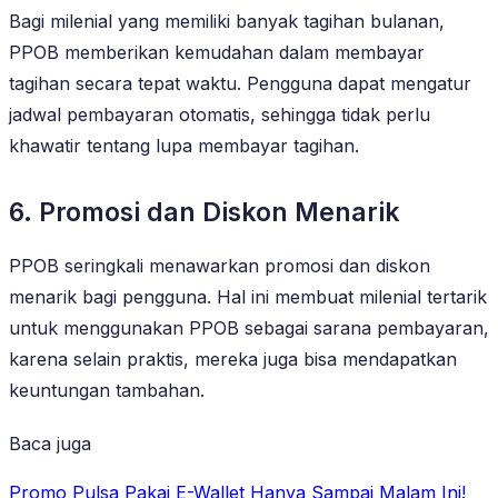
Bagi milenial yang memiliki banyak tagihan bulanan,
PPOB memberikan kemudahan dalam membayar
tagihan secara tepat waktu. Pengguna dapat mengatur
jadwal pembayaran otomatis, sehingga tidak perlu
khawatir tentang lupa membayar tagihan.
6. Promosi dan Diskon Menarik
PPOB seringkali menawarkan promosi dan diskon
menarik bagi pengguna. Hal ini membuat milenial tertarik
untuk menggunakan PPOB sebagai sarana pembayaran,
karena selain praktis, mereka juga bisa mendapatkan
keuntungan tambahan.
Baca juga
Promo Pulsa Pakai E-Wallet Hanya Sampai Malam Ini!