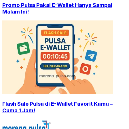
Promo Pulsa Pakai E-Wallet Hanya Sampai
Malam Ini!
Flash Sale Pulsa di E-Wallet Favorit Kamu –
Cuma 1 Jam!