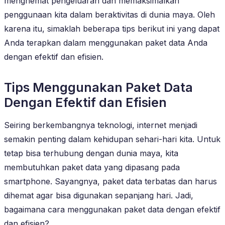
menghemat pengeluaran dan memaksimalkan
penggunaan kita dalam beraktivitas di dunia maya. Oleh
karena itu, simaklah beberapa tips berikut ini yang dapat
Anda terapkan dalam menggunakan paket data Anda
dengan efektif dan efisien.
Tips Menggunakan Paket Data
Dengan Efektif dan Efisien
Seiring berkembangnya teknologi, internet menjadi
semakin penting dalam kehidupan sehari-hari kita. Untuk
tetap bisa terhubung dengan dunia maya, kita
membutuhkan paket data yang dipasang pada
smartphone. Sayangnya, paket data terbatas dan harus
dihemat agar bisa digunakan sepanjang hari. Jadi,
bagaimana cara menggunakan paket data dengan efektif
dan efisien?