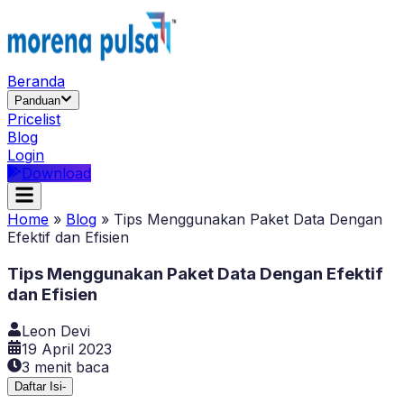
Beranda
Panduan
Pricelist
Blog
Login
Download
Home
»
Blog
»
Tips Menggunakan Paket Data Dengan
Efektif dan Efisien
Tips Menggunakan Paket Data Dengan Efektif
dan Efisien
Leon Devi
19 April 2023
3
menit baca
Daftar Isi
-