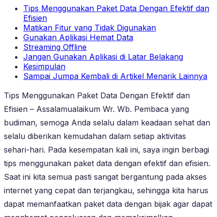
Tips Menggunakan Paket Data Dengan Efektif dan
Efisien
Matikan Fitur yang Tidak Digunakan
Gunakan Aplikasi Hemat Data
Streaming Offline
Jangan Gunakan Aplikasi di Latar Belakang
Kesimpulan
Sampai Jumpa Kembali di Artikel Menarik Lainnya
Tips Menggunakan Paket Data Dengan Efektif dan
Efisien – Assalamualaikum Wr. Wb. Pembaca yang
budiman, semoga Anda selalu dalam keadaan sehat dan
selalu diberikan kemudahan dalam setiap aktivitas
sehari-hari. Pada kesempatan kali ini, saya ingin berbagi
tips menggunakan paket data dengan efektif dan efisien.
Saat ini kita semua pasti sangat bergantung pada akses
internet yang cepat dan terjangkau, sehingga kita harus
dapat memanfaatkan paket data dengan bijak agar dapat