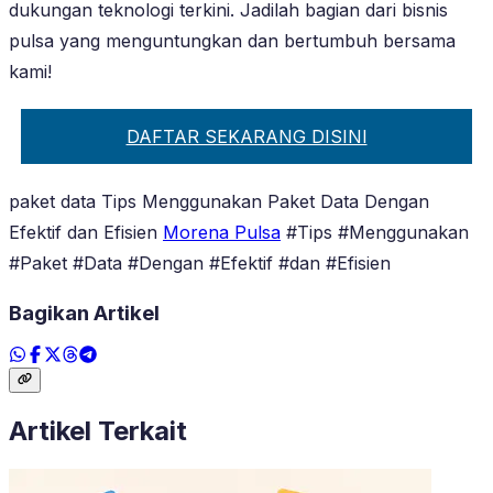
dukungan teknologi terkini. Jadilah bagian dari bisnis
pulsa yang menguntungkan dan bertumbuh bersama
kami!
DAFTAR SEKARANG DISINI
paket data Tips Menggunakan Paket Data Dengan
Efektif dan Efisien
Morena Pulsa
#Tips #Menggunakan
#Paket #Data #Dengan #Efektif #dan #Efisien
Bagikan Artikel
Artikel Terkait