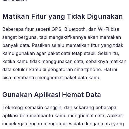
Matikan Fitur yang Tidak Digunakan
Beberapa fitur seperti GPS, Bluetooth, dan Wi-Fi bisa
sangat berguna, tapi mengaktifkannya akan memakan
banyak data. Pastikan selalu mematikan fitur yang tidak
kamu gunakan agar paket data tetap stabil. Selain itu,
ketika kamu tidak menggunakan data, sebaiknya matikan
data seluler kamu di pengaturan smartphone. Hal ini
bisa membantu menghemat paket data kamu.
Gunakan Aplikasi Hemat Data
Teknologi semakin canggih, dan sekarang beberapa
aplikasi bisa membantu kamu menghemat data. Aplikasi
ini bekerja dengan mengompres data dengan cara yang