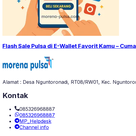
Flash Sale Pulsa di E-Wallet Favorit Kamu – Cuma
Alamat : Desa Nguntoronadi, RT08/RW01, Kec. Nguntoron
Kontak
085326968887
085326968887
MP_Helpdesk
Channel info