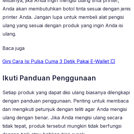
Misalnya, jika Anda ingin mengisi ulang tinta printer,
Anda akan membutuhkan botol tinta sesuai dengan jenis
printer Anda. Jangan lupa untuk membeli alat pengisi
ulang yang sesuai dengan produk yang ingin Anda isi
ulang.
Baca juga
Gini Cara Isi Pulsa Cuma 3 Detik Pakai E-Wallet 💥
Ikuti Panduan Penggunaan
Setiap produk yang dapat diisi ulang biasanya dilengkapi
dengan panduan penggunaan. Penting untuk membaca
dan mengikuti petunjuk dengan teliti agar Anda mengisi
ulang dengan benar. Jika Anda mengisi ulang secara
tidak tepat, produk tersebut mungkin tidak berfungsi