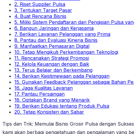
2. Riset Supplier Pulsa
3. Tentukan Target Pasar
4. Buat Rencana Bisnis
5. Miliki Sistem Pendaftaran dan Pengisian Pulsa yan
6. Bangun Jaringan dan Kerjasama
7. Berikan Layanan Pelanggan yang Prima
8. Pantau dan Evaluasi Kinerja Bisnis
9. Manfaatkan Pemasaran Digital
10. Tetap Mengikuti Perkembangan Teknologi
11. Rencanakan Strategi Promosi
12. Kelola Keuangan dengan Baik
13. Terus Belajar dan Berkembang
14. Berikan Keistimewaan pada Pelanggan
15. Gunakan Feedback Pelanggan sebagai Bahan Pe
16. Jaga Kualitas Layanan
17. Pantau Persaingan
18. Ciptakan Brand yang Menarik
19. Berikan Edukasi tentang Produk Pulsa
20. Tetap Konsisten dan Sabar
Tips dan Trik: Memulai Bisnis Grosir Pulsa dengan Sukses 
kami akan berbagi pengetahuan dan pengalaman yang berg