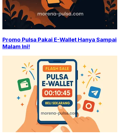
Promo Pulsa Pakai E-Wallet Hanya Sampai
Malam Ini!