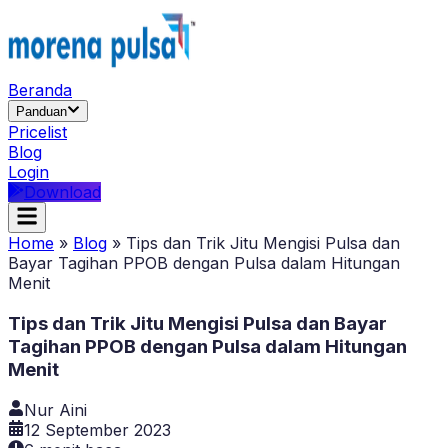
Beranda
Panduan
Pricelist
Blog
Login
Download
Home
»
Blog
»
Tips dan Trik Jitu Mengisi Pulsa dan
Bayar Tagihan PPOB dengan Pulsa dalam Hitungan
Menit
Tips dan Trik Jitu Mengisi Pulsa dan Bayar
Tagihan PPOB dengan Pulsa dalam Hitungan
Menit
Nur Aini
12 September 2023