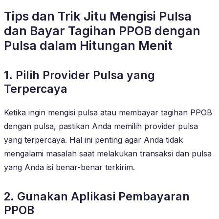
Tips dan Trik Jitu Mengisi Pulsa
dan Bayar Tagihan PPOB dengan
Pulsa dalam Hitungan Menit
1. Pilih Provider Pulsa yang
Terpercaya
Ketika ingin mengisi pulsa atau membayar tagihan PPOB
dengan pulsa, pastikan Anda memilih provider pulsa
yang terpercaya. Hal ini penting agar Anda tidak
mengalami masalah saat melakukan transaksi dan pulsa
yang Anda isi benar-benar terkirim.
2. Gunakan Aplikasi Pembayaran
PPOB