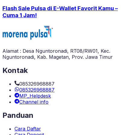
Flash Sale Pulsa di E-Wallet Favorit Kamu –
Cuma 1 Jam!
Alamat : Desa Nguntoronadi, RT08/RW01, Kec.
Nguntoronadi, Kab. Magetan, Prov. Jawa Timur
Kontak
085326968887
085326968887
MP_Helpdesk
Channel info
Panduan
Cara Daftar
Cara Deposit