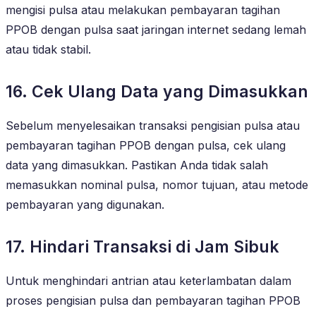
mengisi pulsa atau melakukan pembayaran tagihan
PPOB dengan pulsa saat jaringan internet sedang lemah
atau tidak stabil.
16. Cek Ulang Data yang Dimasukkan
Sebelum menyelesaikan transaksi pengisian pulsa atau
pembayaran tagihan PPOB dengan pulsa, cek ulang
data yang dimasukkan. Pastikan Anda tidak salah
memasukkan nominal pulsa, nomor tujuan, atau metode
pembayaran yang digunakan.
17. Hindari Transaksi di Jam Sibuk
Untuk menghindari antrian atau keterlambatan dalam
proses pengisian pulsa dan pembayaran tagihan PPOB