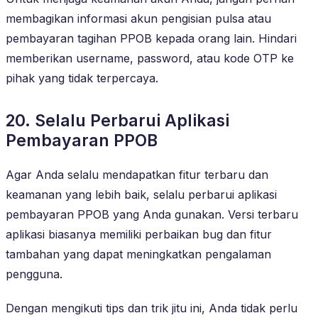
membagikan informasi akun pengisian pulsa atau
pembayaran tagihan PPOB kepada orang lain. Hindari
memberikan username, password, atau kode OTP ke
pihak yang tidak terpercaya.
20. Selalu Perbarui Aplikasi
Pembayaran PPOB
Agar Anda selalu mendapatkan fitur terbaru dan
keamanan yang lebih baik, selalu perbarui aplikasi
pembayaran PPOB yang Anda gunakan. Versi terbaru
aplikasi biasanya memiliki perbaikan bug dan fitur
tambahan yang dapat meningkatkan pengalaman
pengguna.
Dengan mengikuti tips dan trik jitu ini, Anda tidak perlu