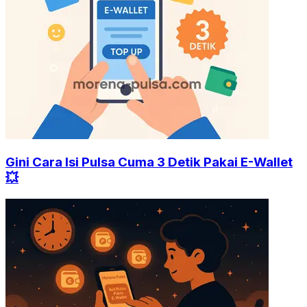
Gini Cara Isi Pulsa Cuma 3 Detik Pakai E-Wallet
💥