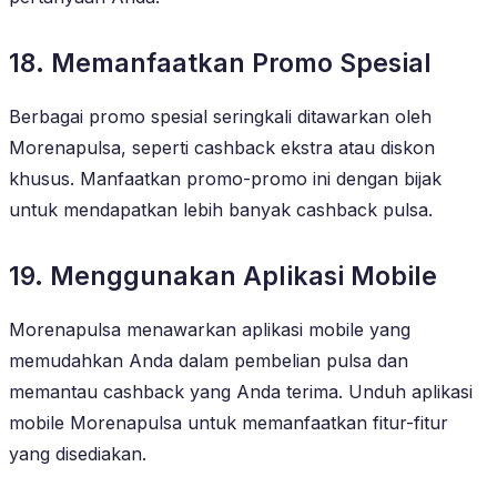
18. Memanfaatkan Promo Spesial
Berbagai promo spesial seringkali ditawarkan oleh
Morenapulsa, seperti cashback ekstra atau diskon
khusus. Manfaatkan promo-promo ini dengan bijak
untuk mendapatkan lebih banyak cashback pulsa.
19. Menggunakan Aplikasi Mobile
Morenapulsa menawarkan aplikasi mobile yang
memudahkan Anda dalam pembelian pulsa dan
memantau cashback yang Anda terima. Unduh aplikasi
mobile Morenapulsa untuk memanfaatkan fitur-fitur
yang disediakan.