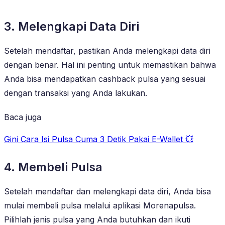
3. Melengkapi Data Diri
Setelah mendaftar, pastikan Anda melengkapi data diri
dengan benar. Hal ini penting untuk memastikan bahwa
Anda bisa mendapatkan cashback pulsa yang sesuai
dengan transaksi yang Anda lakukan.
Baca juga
Gini Cara Isi Pulsa Cuma 3 Detik Pakai E-Wallet 💥
4. Membeli Pulsa
Setelah mendaftar dan melengkapi data diri, Anda bisa
mulai membeli pulsa melalui aplikasi Morenapulsa.
Pilihlah jenis pulsa yang Anda butuhkan dan ikuti