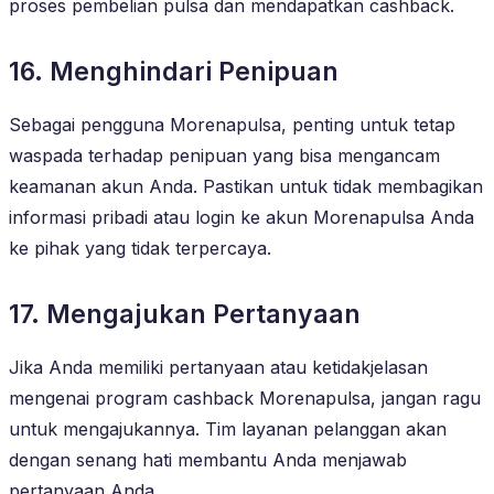
proses pembelian pulsa dan mendapatkan cashback.
16. Menghindari Penipuan
Sebagai pengguna Morenapulsa, penting untuk tetap
waspada terhadap penipuan yang bisa mengancam
keamanan akun Anda. Pastikan untuk tidak membagikan
informasi pribadi atau login ke akun Morenapulsa Anda
ke pihak yang tidak terpercaya.
17. Mengajukan Pertanyaan
Jika Anda memiliki pertanyaan atau ketidakjelasan
mengenai program cashback Morenapulsa, jangan ragu
untuk mengajukannya. Tim layanan pelanggan akan
dengan senang hati membantu Anda menjawab
pertanyaan Anda.