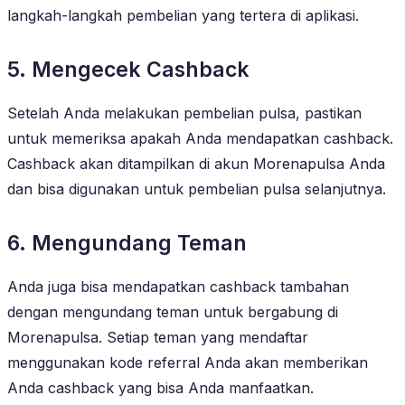
langkah-langkah pembelian yang tertera di aplikasi.
5. Mengecek Cashback
Setelah Anda melakukan pembelian pulsa, pastikan
untuk memeriksa apakah Anda mendapatkan cashback.
Cashback akan ditampilkan di akun Morenapulsa Anda
dan bisa digunakan untuk pembelian pulsa selanjutnya.
6. Mengundang Teman
Anda juga bisa mendapatkan cashback tambahan
dengan mengundang teman untuk bergabung di
Morenapulsa. Setiap teman yang mendaftar
menggunakan kode referral Anda akan memberikan
Anda cashback yang bisa Anda manfaatkan.