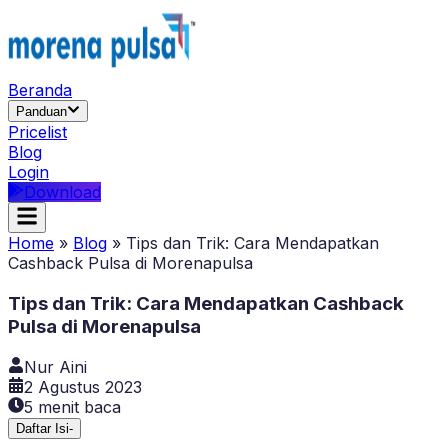
Beranda
Panduan
Pricelist
Blog
Login
Download
Home
»
Blog
»
Tips dan Trik: Cara Mendapatkan
Cashback Pulsa di Morenapulsa
Tips dan Trik: Cara Mendapatkan Cashback
Pulsa di Morenapulsa
Nur Aini
2 Agustus 2023
5
menit baca
Daftar Isi
-