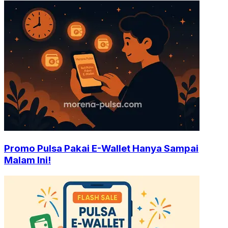
Promo Pulsa Pakai E-Wallet Hanya Sampai
Malam Ini!