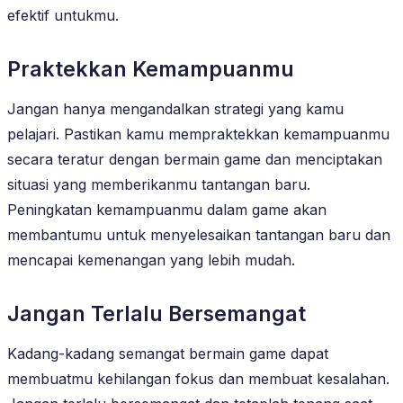
efektif untukmu.
Praktekkan Kemampuanmu
Jangan hanya mengandalkan strategi yang kamu
pelajari. Pastikan kamu mempraktekkan kemampuanmu
secara teratur dengan bermain game dan menciptakan
situasi yang memberikanmu tantangan baru.
Peningkatan kemampuanmu dalam game akan
membantumu untuk menyelesaikan tantangan baru dan
mencapai kemenangan yang lebih mudah.
Jangan Terlalu Bersemangat
Kadang-kadang semangat bermain game dapat
membuatmu kehilangan fokus dan membuat kesalahan.