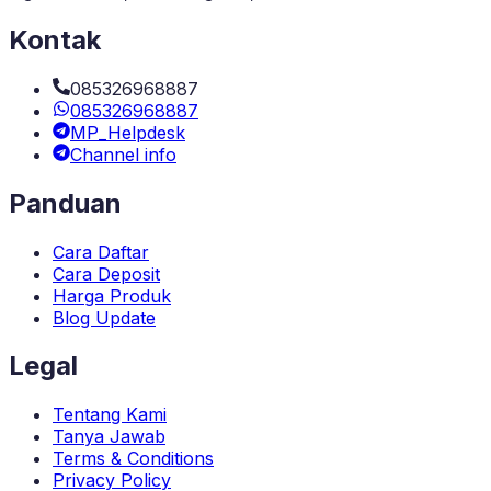
Kontak
085326968887
085326968887
MP_Helpdesk
Channel info
Panduan
Cara Daftar
Cara Deposit
Harga Produk
Blog Update
Legal
Tentang Kami
Tanya Jawab
Terms & Conditions
Privacy Policy