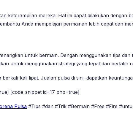
an keterampilan mereka. Hal ini dapat dilakukan dengan be
n membantu Anda mempelajari permainan lebih cepat dan m
enangkan untuk bermain. Dengan menggunakan tips dan tri
kan untuk menggunakan strategi yang tepat dan berlatih
berkali-kali lipat. Jualan pulsa di sini, dapatkan keuntunga
rue] [code_snippet id=17 php=true]
orena Pulsa
#Tips #dan #Trik #Bermain #Free #Fire #unt