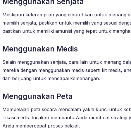
Menggunakan Senjata
Meskipun keterampilan yang dibutuhkan untuk menang dal
memilih senjata, pastikan untuk memilih yang sesuai den
pastikan untuk memiliki amunisi yang tepat untuk mengh
Menggunakan Medis
Selain menggunakan senjata, cara lain untuk menang da
mereka dengan menggunakan medis seperti kit medis, en
dan berjuang untuk mencapai kemenangan.
Menggunakan Peta
Mempelajari peta secara mendalam yakni kunci untuk keb
lokasi medis. Ini akan membantu Anda membuat strategi 
Anda mempercepat proses belajar.