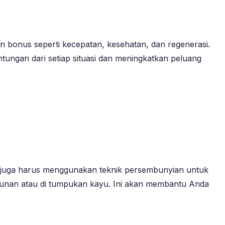
 bonus seperti kecepatan, kesehatan, dan regenerasi.
ungan dari setiap situasi dan meningkatkan peluang
 juga harus menggunakan teknik persembunyian untuk
angunan atau di tumpukan kayu. Ini akan membantu Anda