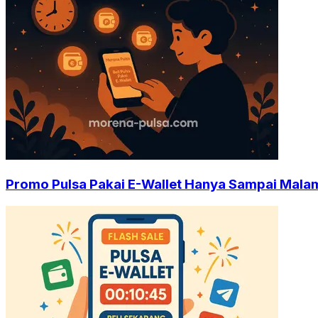
Promo Pulsa Pakai E-Wallet Hanya Sampai Malam 