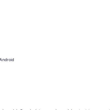
Android
d