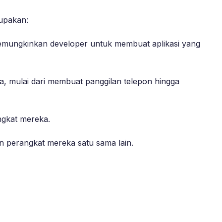
rupakan:
 memungkinkan developer untuk membuat aplikasi yang
, mulai dari membuat panggilan telepon hingga
gkat mereka.
 perangkat mereka satu sama lain.