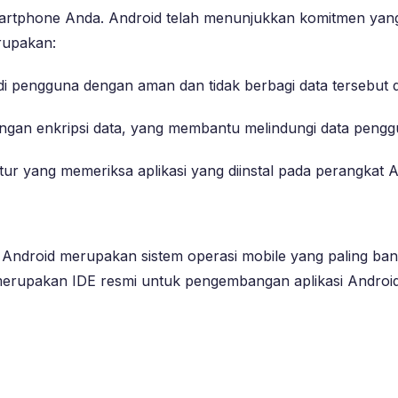
rtphone Anda. Android telah menunjukkan komitmen yan
rupakan:
i pengguna dengan aman dan tidak berbagi data tersebut den
gan enkripsi data, yang membantu melindungi data penggun
itur yang memeriksa aplikasi yang diinstal pada perangka
a Android merupakan sistem operasi mobile yang paling b
merupakan IDE resmi untuk pengembangan aplikasi Android