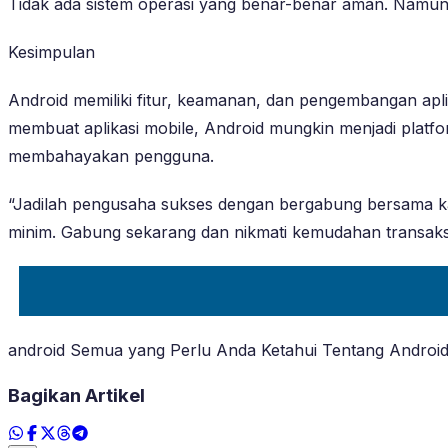
Tidak ada sistem operasi yang benar-benar aman. Namu
Kesimpulan
Android memiliki fitur, keamanan, dan pengembangan aplik
membuat aplikasi mobile, Android mungkin menjadi platf
membahayakan pengguna.
“Jadilah pengusaha sukses dengan bergabung bersama ka
minim. Gabung sekarang dan nikmati kemudahan transaksi
android Semua yang Perlu Anda Ketahui Tentang Androi
Bagikan Artikel