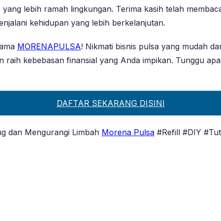
ang lebih ramah lingkungan. Terima kasih telah membaca ar
enjalani kehidupan yang lebih berkelanjutan.
sama
MORENAPULSA
! Nikmati bisnis pulsa yang mudah 
 dan raih kebebasan finansial yang Anda impikan. Tunggu a
DAFTAR SEKARANG DISINI
Uang dan Mengurangi Limbah
Morena Pulsa
#Refill #DIY #T