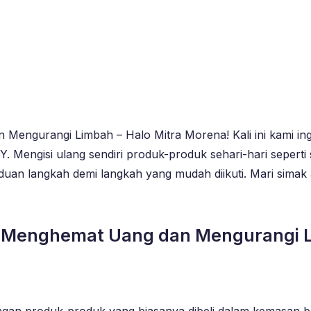
 Mengurangi Limbah – Halo Mitra Morena! Kali ini kami in
Mengisi ulang sendiri produk-produk sehari-hari seperti sa
duan langkah demi langkah yang mudah diikuti. Mari simak a
tuk Menghemat Uang dan Mengurangi
engan produk-produk yang biasanya dibeli dalam kemasan b