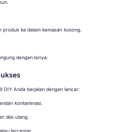
bun.
n produk ke dalam kemasan kosong.
ingung dengan isinya.
 Sukses
ill DIY Anda berjalan dengan lancar:
indari kontaminasi.
 diisi ulang.
atau tercemar.