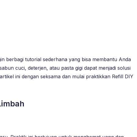
gin berbagi tutorial sederhana yang bisa membantu Anda
bun cuci, deterjen, atau pasta gigi dapat menjadi solusi
rtikel ini dengan seksama dan mulai praktikkan Refill DIY
 Limbah
aru. Praktik ini bertujuan untuk menghemat uang dan