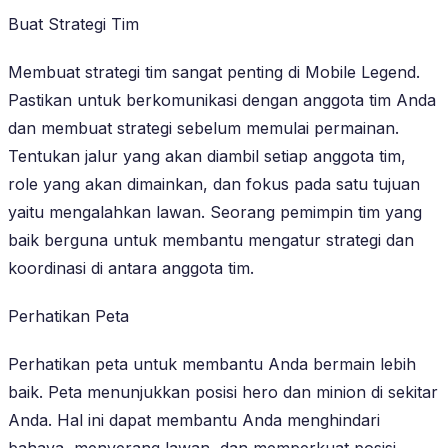
Buat Strategi Tim
Membuat strategi tim sangat penting di Mobile Legend.
Pastikan untuk berkomunikasi dengan anggota tim Anda
dan membuat strategi sebelum memulai permainan.
Tentukan jalur yang akan diambil setiap anggota tim,
role yang akan dimainkan, dan fokus pada satu tujuan
yaitu mengalahkan lawan. Seorang pemimpin tim yang
baik berguna untuk membantu mengatur strategi dan
koordinasi di antara anggota tim.
Perhatikan Peta
Perhatikan peta untuk membantu Anda bermain lebih
baik. Peta menunjukkan posisi hero dan minion di sekitar
Anda. Hal ini dapat membantu Anda menghindari
bahaya, menyerang lawan, dan memperkuat posisi