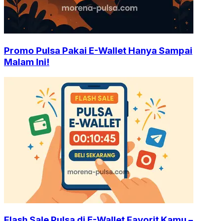
Promo Pulsa Pakai E-Wallet Hanya Sampai
Malam Ini!
Flash Sale Pulsa di E-Wallet Favorit Kamu –