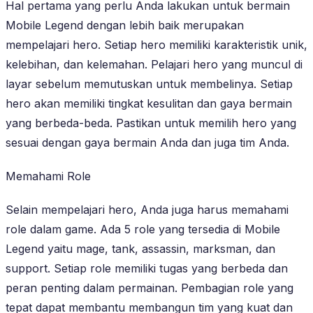
Hal pertama yang perlu Anda lakukan untuk bermain
Mobile Legend dengan lebih baik merupakan
mempelajari hero. Setiap hero memiliki karakteristik unik,
kelebihan, dan kelemahan. Pelajari hero yang muncul di
layar sebelum memutuskan untuk membelinya. Setiap
hero akan memiliki tingkat kesulitan dan gaya bermain
yang berbeda-beda. Pastikan untuk memilih hero yang
sesuai dengan gaya bermain Anda dan juga tim Anda.
Memahami Role
Selain mempelajari hero, Anda juga harus memahami
role dalam game. Ada 5 role yang tersedia di Mobile
Legend yaitu mage, tank, assassin, marksman, dan
support. Setiap role memiliki tugas yang berbeda dan
peran penting dalam permainan. Pembagian role yang
tepat dapat membantu membangun tim yang kuat dan