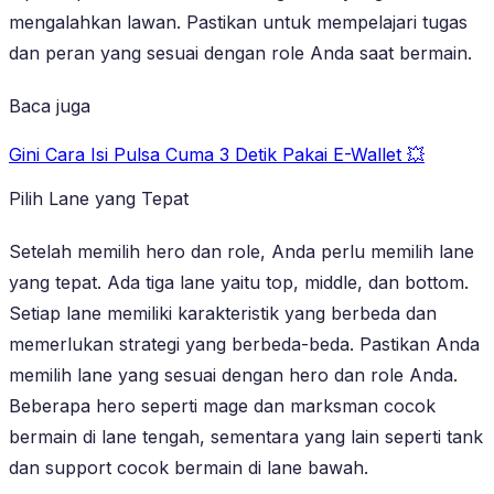
mengalahkan lawan. Pastikan untuk mempelajari tugas
dan peran yang sesuai dengan role Anda saat bermain.
Baca juga
Gini Cara Isi Pulsa Cuma 3 Detik Pakai E-Wallet 💥
Pilih Lane yang Tepat
Setelah memilih hero dan role, Anda perlu memilih lane
yang tepat. Ada tiga lane yaitu top, middle, dan bottom.
Setiap lane memiliki karakteristik yang berbeda dan
memerlukan strategi yang berbeda-beda. Pastikan Anda
memilih lane yang sesuai dengan hero dan role Anda.
Beberapa hero seperti mage dan marksman cocok
bermain di lane tengah, sementara yang lain seperti tank
dan support cocok bermain di lane bawah.