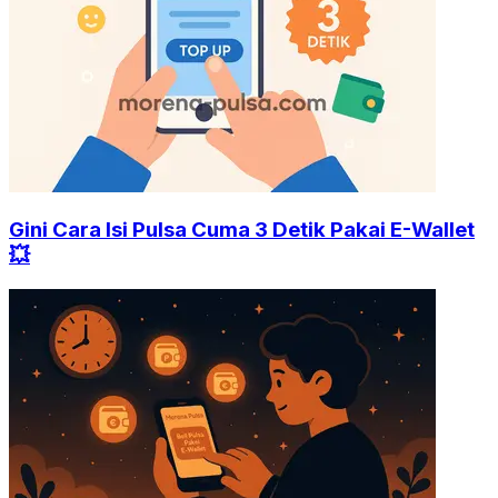
Gini Cara Isi Pulsa Cuma 3 Detik Pakai E-Wallet
💥