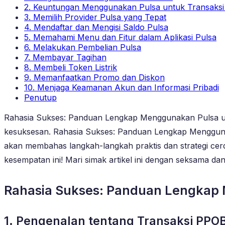
2. Keuntungan Menggunakan Pulsa untuk Transaks
3. Memilih Provider Pulsa yang Tepat
4. Mendaftar dan Mengisi Saldo Pulsa
5. Memahami Menu dan Fitur dalam Aplikasi Pulsa
6. Melakukan Pembelian Pulsa
7. Membayar Tagihan
8. Membeli Token Listrik
9. Memanfaatkan Promo dan Diskon
10. Menjaga Keamanan Akun dan Informasi Pribadi
Penutup
Rahasia Sukses: Panduan Lengkap Menggunakan Pulsa un
kesuksesan. Rahasia Sukses: Panduan Lengkap Menggunak
akan membahas langkah-langkah praktis dan strategi cer
kesempatan ini! Mari simak artikel ini dengan seksama d
Rahasia Sukses: Panduan Lengkap
1. Pengenalan tentang Transaksi PPO