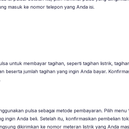
ung masuk ke nomor telepon yang Anda isi.
a untuk membayar tagihan, seperti tagihan listrik, tagiha
an beserta jumlah tagihan yang ingin Anda bayar. Konfirm
.
menggunakan pulsa sebagai metode pembayaran. Pilih menu “
ingin Anda beli. Setelah itu, konfirmasikan pembelian toke
langsung dikirimkan ke nomor meteran listrik yang Anda ma