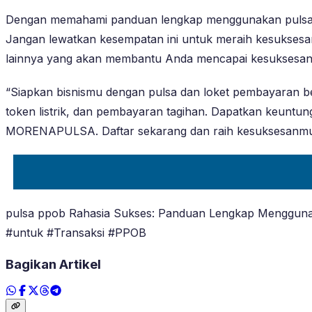
Dengan memahami panduan lengkap menggunakan pulsa u
Jangan lewatkan kesempatan ini untuk meraih kesuksesan 
lainnya yang akan membantu Anda mencapai kesuksesan y
“Siapkan bisnismu dengan pulsa dan loket pembayaran 
token listrik, dan pembayaran tagihan. Dapatkan keuntu
MORENAPULSA. Daftar sekarang dan raih kesuksesanmu
pulsa ppob Rahasia Sukses: Panduan Lengkap Menggun
#untuk #Transaksi #PPOB
Bagikan Artikel