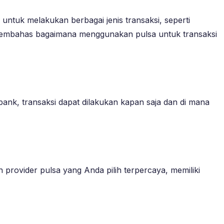
tuk melakukan berbagai jenis transaksi, seperti
n membahas bagaimana menggunakan pulsa untuk transaksi
bank, transaksi dapat dilakukan kapan saja dan di mana
provider pulsa yang Anda pilih terpercaya, memiliki