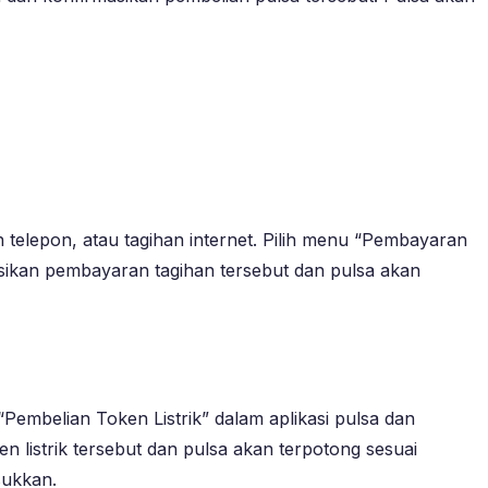
n telepon, atau tagihan internet. Pilih menu “Pembayaran
asikan pembayaran tagihan tersebut dan pulsa akan
Pembelian Token Listrik” dalam aplikasi pulsa dan
n listrik tersebut dan pulsa akan terpotong sesuai
sukkan.