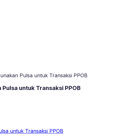
unakan Pulsa untuk Transaksi PPOB
Pulsa untuk Transaksi PPOB
lsa untuk Transaksi PPOB