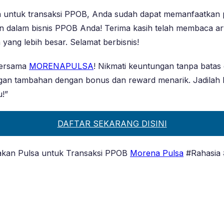
ntuk transaksi PPOB, Anda sudah dapat memanfaatkan pu
dalam bisnis PPOB Anda! Terima kasih telah membaca artike
ang lebih besar. Selamat berbisnis!
bersama
MORENAPULSA
! Nikmati keuntungan tanpa batas
ngan tambahan dengan bonus dan reward menarik. Jadilah b
!”
DAFTAR SEKARANG DISINI
akan Pulsa untuk Transaksi PPOB
Morena Pulsa
#Rahasia