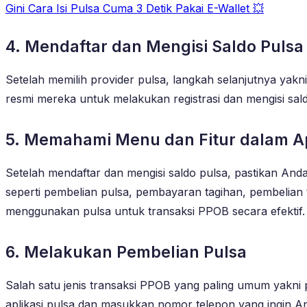
Gini Cara Isi Pulsa Cuma 3 Detik Pakai E-Wallet 💥
4. Mendaftar dan Mengisi Saldo Pulsa
Setelah memilih provider pulsa, langkah selanjutnya yakn
resmi mereka untuk melakukan registrasi dan mengisi sa
5. Memahami Menu dan Fitur dalam Ap
Setelah mendaftar dan mengisi saldo pulsa, pastikan And
seperti pembelian pulsa, pembayaran tagihan, pembelian t
menggunakan pulsa untuk transaksi PPOB secara efektif.
6. Melakukan Pembelian Pulsa
Salah satu jenis transaksi PPOB yang paling umum yakni
aplikasi pulsa dan masukkan nomor telepon yang ingin Anda