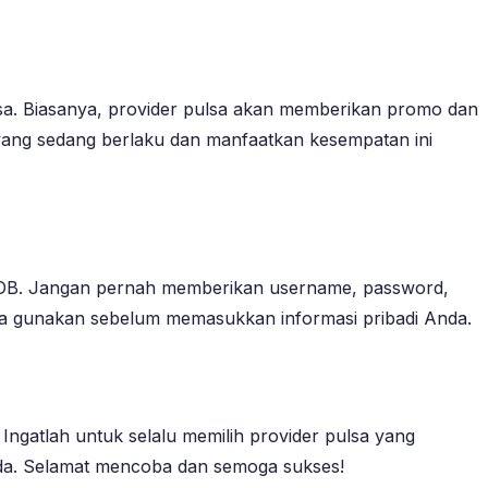
a. Biasanya, provider pulsa akan memberikan promo dan
yang sedang berlaku dan manfaatkan kesempatan ini
PPOB. Jangan pernah memberikan username, password,
 Anda gunakan sebelum memasukkan informasi pribadi Anda.
ngatlah untuk selalu memilih provider pulsa yang
nda. Selamat mencoba dan semoga sukses!