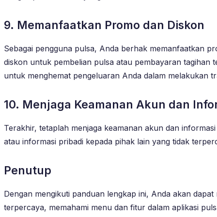
9. Memanfaatkan Promo dan Diskon
Sebagai pengguna pulsa, Anda berhak memanfaatkan prom
diskon untuk pembelian pulsa atau pembayaran tagihan 
untuk menghemat pengeluaran Anda dalam melakukan tr
10. Menjaga Keamanan Akun dan Infor
Terakhir, tetaplah menjaga keamanan akun dan informas
atau informasi pribadi kepada pihak lain yang tidak ter
Penutup
Dengan mengikuti panduan lengkap ini, Anda akan dapat 
terpercaya, memahami menu dan fitur dalam aplikasi pul