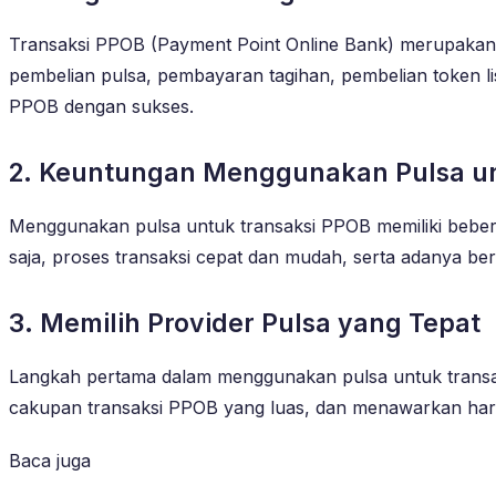
Transaksi PPOB (Payment Point Online Bank) merupakan 
pembelian pulsa, pembayaran tagihan, pembelian token l
PPOB dengan sukses.
2. Keuntungan Menggunakan Pulsa un
Menggunakan pulsa untuk transaksi PPOB memiliki beberap
saja, proses transaksi cepat dan mudah, serta adanya b
3. Memilih Provider Pulsa yang Tepat
Langkah pertama dalam menggunakan pulsa untuk transaksi
cakupan transaksi PPOB yang luas, dan menawarkan harg
Baca juga