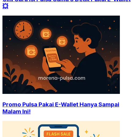
💥
Promo Pulsa Pakai E-Wallet Hanya Sampai
Malam Ini!