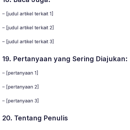
– [judul artikel terkait 1]
– [judul artikel terkait 2]
– [judul artikel terkait 3]
19. Pertanyaan yang Sering Diajukan:
– [pertanyaan 1]
– [pertanyaan 2]
– [pertanyaan 3]
20. Tentang Penulis