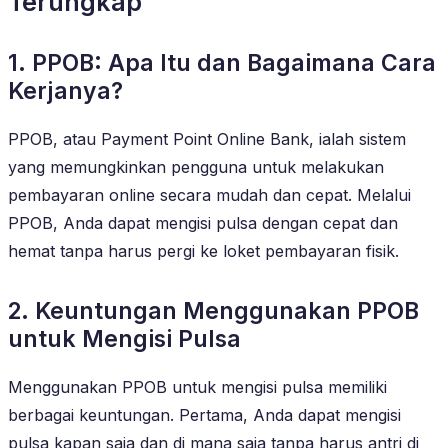
Terungkap
1. PPOB: Apa Itu dan Bagaimana Cara
Kerjanya?
PPOB, atau Payment Point Online Bank, ialah sistem
yang memungkinkan pengguna untuk melakukan
pembayaran online secara mudah dan cepat. Melalui
PPOB, Anda dapat mengisi pulsa dengan cepat dan
hemat tanpa harus pergi ke loket pembayaran fisik.
2. Keuntungan Menggunakan PPOB
untuk Mengisi Pulsa
Menggunakan PPOB untuk mengisi pulsa memiliki
berbagai keuntungan. Pertama, Anda dapat mengisi
pulsa kapan saja dan di mana saja tanpa harus antri di