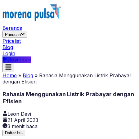
Beranda
Panduan
Pricelist
Blog
Login
Download
Home
»
Blog
»
Rahasia Menggunakan Listrik Prabayar
dengan Efisien
Rahasia Menggunakan Listrik Prabayar dengan
Efisien
Leon Devi
21 April 2023
3
menit baca
Daftar Isi
-