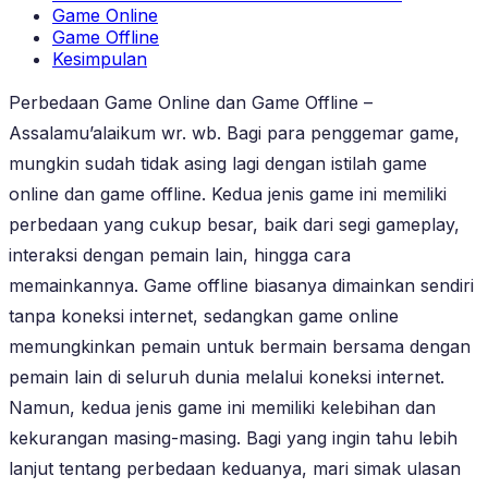
Game Online
Game Offline
Kesimpulan
Perbedaan Game Online dan Game Offline –
Assalamu’alaikum wr. wb. Bagi para penggemar game,
mungkin sudah tidak asing lagi dengan istilah game
online dan game offline. Kedua jenis game ini memiliki
perbedaan yang cukup besar, baik dari segi gameplay,
interaksi dengan pemain lain, hingga cara
memainkannya. Game offline biasanya dimainkan sendiri
tanpa koneksi internet, sedangkan game online
memungkinkan pemain untuk bermain bersama dengan
pemain lain di seluruh dunia melalui koneksi internet.
Namun, kedua jenis game ini memiliki kelebihan dan
kekurangan masing-masing. Bagi yang ingin tahu lebih
lanjut tentang perbedaan keduanya, mari simak ulasan