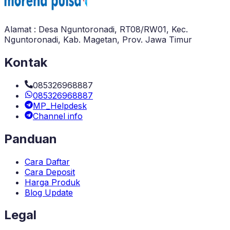
Alamat : Desa Nguntoronadi, RT08/RW01, Kec.
Nguntoronadi, Kab. Magetan, Prov. Jawa Timur
Kontak
085326968887
085326968887
MP_Helpdesk
Channel info
Panduan
Cara Daftar
Cara Deposit
Harga Produk
Blog Update
Legal