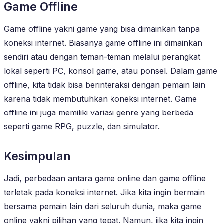
Game Offline
Game offline yakni game yang bisa dimainkan tanpa
koneksi internet. Biasanya game offline ini dimainkan
sendiri atau dengan teman-teman melalui perangkat
lokal seperti PC, konsol game, atau ponsel. Dalam game
offline, kita tidak bisa berinteraksi dengan pemain lain
karena tidak membutuhkan koneksi internet. Game
offline ini juga memiliki variasi genre yang berbeda
seperti game RPG, puzzle, dan simulator.
Kesimpulan
Jadi, perbedaan antara game online dan game offline
terletak pada koneksi internet. Jika kita ingin bermain
bersama pemain lain dari seluruh dunia, maka game
online yakni pilihan yang tepat. Namun, jika kita ingin