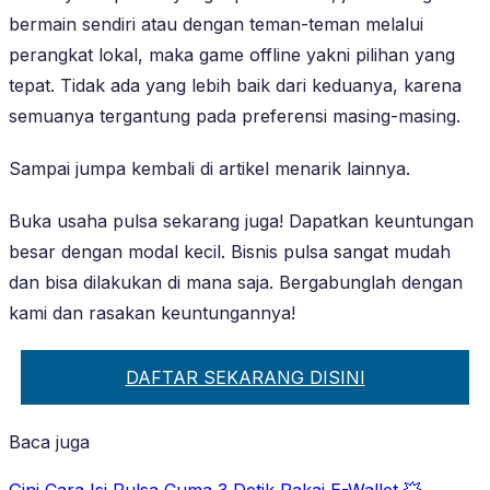
bermain sendiri atau dengan teman-teman melalui
perangkat lokal, maka game offline yakni pilihan yang
tepat. Tidak ada yang lebih baik dari keduanya, karena
semuanya tergantung pada preferensi masing-masing.
Sampai jumpa kembali di artikel menarik lainnya.
Buka usaha pulsa sekarang juga! Dapatkan keuntungan
besar dengan modal kecil. Bisnis pulsa sangat mudah
dan bisa dilakukan di mana saja. Bergabunglah dengan
kami dan rasakan keuntungannya!
DAFTAR SEKARANG DISINI
Baca juga
Gini Cara Isi Pulsa Cuma 3 Detik Pakai E-Wallet 💥