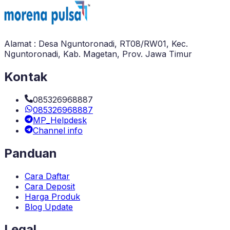
Alamat : Desa Nguntoronadi, RT08/RW01, Kec.
Nguntoronadi, Kab. Magetan, Prov. Jawa Timur
Kontak
085326968887
085326968887
MP_Helpdesk
Channel info
Panduan
Cara Daftar
Cara Deposit
Harga Produk
Blog Update
Legal