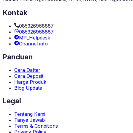
Kontak
085326968887
085326968887
MP_Helpdesk
Channel info
Panduan
Cara Daftar
Cara Deposit
Harga Produk
Blog Update
Legal
Tentang Kami
Tanya Jawab
Terms & Conditions
Privacy Policy