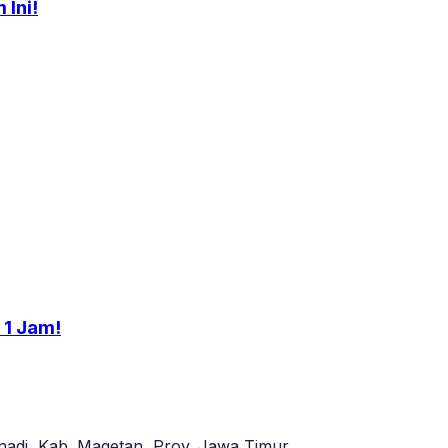
Ini!
 1 Jam!
adi, Kab. Magetan, Prov. Jawa Timur