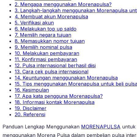
2. Mengapa menggunakan Morenapulsa?
3. Langkah-langkah menggunakan Morenapulsa untuk
4. Membuat akun Morenapulsa
5. Verifikasi akun
6. Melakukan top up saldo
7. Memilih negara tujuan
8. Memasukkan nomor tujuan
9. Memilih nominal pulsa
10. Melakukan pembayaran
11. Konfirmasi pembayaran
12. Pulsa internasional berhasil diisi
13. Cara cek pulsa internasional
14. Keuntungan menggunakan Morenapulsa
15. Tips menggunakan Morenapulsa untuk beli pulsa 
16. Kesimpulan
17. Apa kata pengguna Morenapulsa?
18. Informasi kontak Morenapulsa
19. Disclaimer
20. Referensi
Panduan Lengkap Menggunakan
MORENAPULSA
untuk 
menggunakan Morena Pulsa dalam pembelian pulsa internas