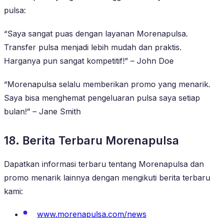
pulsa:
“Saya sangat puas dengan layanan Morenapulsa.
Transfer pulsa menjadi lebih mudah dan praktis.
Harganya pun sangat kompetitif!” – John Doe
“Morenapulsa selalu memberikan promo yang menarik.
Saya bisa menghemat pengeluaran pulsa saya setiap
bulan!” – Jane Smith
18. Berita Terbaru Morenapulsa
Dapatkan informasi terbaru tentang Morenapulsa dan
promo menarik lainnya dengan mengikuti berita terbaru
kami:
www.morenapulsa.com/news