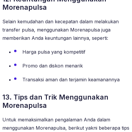
Morenapulsa
Selain kemudahan dan kecepatan dalam melakukan
transfer pulsa, menggunakan Morenapulsa juga
memberikan Anda keuntungan lainnya, seperti:
Harga pulsa yang kompetitif
Promo dan diskon menarik
Transaksi aman dan terjamin keamanannya
13. Tips dan Trik Menggunakan
Morenapulsa
Untuk memaksimalkan pengalaman Anda dalam
menggunakan Morenapulsa, berikut yakni beberapa tips