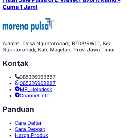
Cuma 1 Jam!
Alamat : Desa Nguntoronadi, RT08/RW01, Kec.
Nguntoronadi, Kab. Magetan, Prov. Jawa Timur
Kontak
085326968887
085326968887
MP_Helpdesk
Channel info
Panduan
Cara Daftar
Cara Deposit
Harga Produk