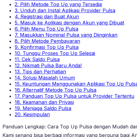
2. Pilih Metode Top Up yang Tersedia
3. Unduh dan Instal Aplikasi Provider Pulsa
4. Registrasi dan Buat Akun
5. Masuk ke Aplikasi dengan Akun yang Dibuat
6. Pilih Menu Top Up Pulsa
7. Masukkan Nominal Pulsa yang Diinginkan
8. Pilih Metode Pembayaran
9. Konfirmasi Top Up Pulsa
10. Tunggu Proses Top Up Selesai
11. Cek Saldo Pulsa
12. Nikmati Pulsa Baru Anda!
13. Tips dan Perhatian
14. Solusi Masalah Umum
15. Keuntungan Menggunakan Aplikasi Top Up Puls
16. Alternatif Metode Top Up Pulsa
17. Panduan Top Up Pulsa untuk Provider Tertentu
18. Keamanan dan Privasi
19. Menjaga Saldo Pulsa
20. Kesimpulan
Panduan Lengkap: Cara Top Up Pulsa dengan Mudah dan 
Kami senang bisa berbagi informasi yang berguna bagi A