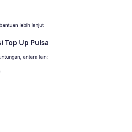
antuan lebih lanjut
i Top Up Pulsa
ntungan, antara lain:
h