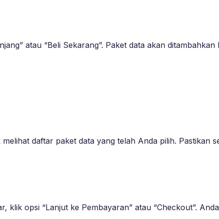
njang” atau “Beli Sekarang”. Paket data akan ditambahkan 
k melihat daftar paket data yang telah Anda pilih. Pastika
ar, klik opsi “Lanjut ke Pembayaran” atau “Checkout”. An