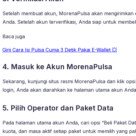
Setelah membuat akun, MorenaPulsa akan mengirimkan emai
Anda. Setelah akun terverifikasi, Anda siap untuk membe
Baca juga
Gini Cara Isi Pulsa Cuma 3 Detik Pakai E-Wallet 💥
4. Masuk ke Akun MorenaPulsa
Sekarang, kunjungi situs resmi MorenaPulsa dan klik ops
login, Anda akan diarahkan ke halaman utama akun Anda
5. Pilih Operator dan Paket Data
Pada halaman utama akun Anda, cari opsi “Beli Paket Data”
kuota, dan masa aktif setiap paket untuk memilih yang p