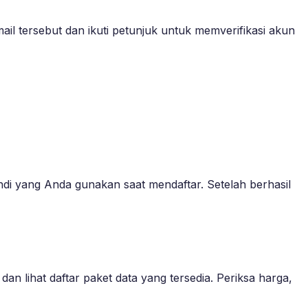
il tersebut dan ikuti petunjuk untuk memverifikasi akun
ndi yang Anda gunakan saat mendaftar. Setelah berhasil
an lihat daftar paket data yang tersedia. Periksa harga,