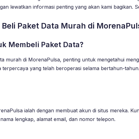
angan lewatkan informasi penting yang akan kami bagikan.
Beli Paket Data Murah di MorenaPul
uk Membeli Paket Data?
 murah di MorenaPulsa, penting untuk mengetahui mengap
ta terpercaya yang telah beroperasi selama bertahun-tah
naPulsa ialah dengan membuat akun di situs mereka. Kunju
i nama lengkap, alamat email, dan nomor telepon.