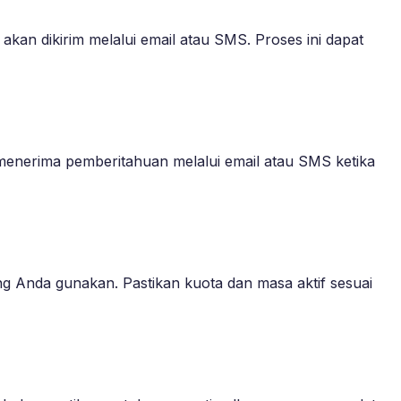
kan dikirim melalui email atau SMS. Proses ini dapat
enerima pemberitahuan melalui email atau SMS ketika
ang Anda gunakan. Pastikan kuota dan masa aktif sesuai