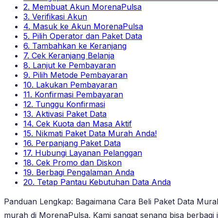
2. Membuat Akun MorenaPulsa
3. Verifikasi Akun
4. Masuk ke Akun MorenaPulsa
5. Pilih Operator dan Paket Data
6. Tambahkan ke Keranjang
7. Cek Keranjang Belanja
8. Lanjut ke Pembayaran
9. Pilih Metode Pembayaran
10. Lakukan Pembayaran
11. Konfirmasi Pembayaran
12. Tunggu Konfirmasi
13. Aktivasi Paket Data
14. Cek Kuota dan Masa Aktif
15. Nikmati Paket Data Murah Anda!
16. Perpanjang Paket Data
17. Hubungi Layanan Pelanggan
18. Cek Promo dan Diskon
19. Berbagi Pengalaman Anda
20. Tetap Pantau Kebutuhan Data Anda
Panduan Lengkap: Bagaimana Cara Beli Paket Data Mura
murah di MorenaPulsa. Kami sangat senang bisa berbagi i