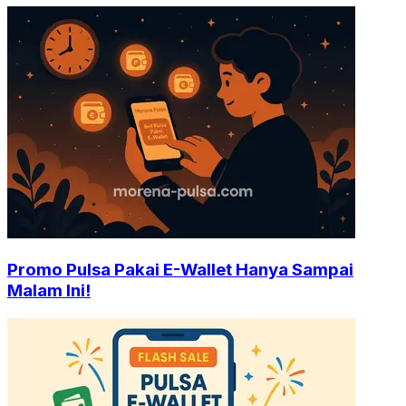
Promo Pulsa Pakai E-Wallet Hanya Sampai
Malam Ini!