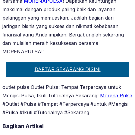
bersama
MORENAPULSA
! Dapatkan keuntungan
maksimal dengan produk paling baik dan layanan
pelanggan yang memuaskan. Jadilah bagian dari
jaringan bisnis yang sukses dan nikmati kebebasan
finansial yang Anda impikan. Bergabunglah sekarang
dan mulailah meraih kesuksesan bersama
MORENAPULSA!”
DAFTAR SEKARANG DISINI
outlet pulsa Outlet Pulsa: Tempat Terpercaya untuk
Mengisi Pulsa, Ikuti Tutorialnya Sekarang!
Morena Pulsa
#Outlet #Pulsa #Tempat #Terpercaya #untuk #Mengisi
#Pulsa #Ikuti #Tutorialnya #Sekarang
Bagikan Artikel