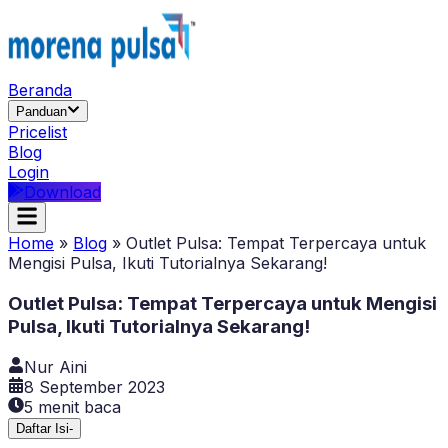
Beranda
Panduan
Pricelist
Blog
Login
Download
Home
»
Blog
»
Outlet Pulsa: Tempat Terpercaya untuk
Mengisi Pulsa, Ikuti Tutorialnya Sekarang!
Outlet Pulsa: Tempat Terpercaya untuk Mengisi
Pulsa, Ikuti Tutorialnya Sekarang!
Nur Aini
8 September 2023
5
menit baca
Daftar Isi
-