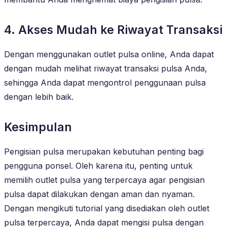
4. Akses Mudah ke Riwayat Transaksi
Dengan menggunakan outlet pulsa online, Anda dapat
dengan mudah melihat riwayat transaksi pulsa Anda,
sehingga Anda dapat mengontrol penggunaan pulsa
dengan lebih baik.
Kesimpulan
Pengisian pulsa merupakan kebutuhan penting bagi
pengguna ponsel. Oleh karena itu, penting untuk
memilih outlet pulsa yang terpercaya agar pengisian
pulsa dapat dilakukan dengan aman dan nyaman.
Dengan mengikuti tutorial yang disediakan oleh outlet
pulsa terpercaya, Anda dapat mengisi pulsa dengan