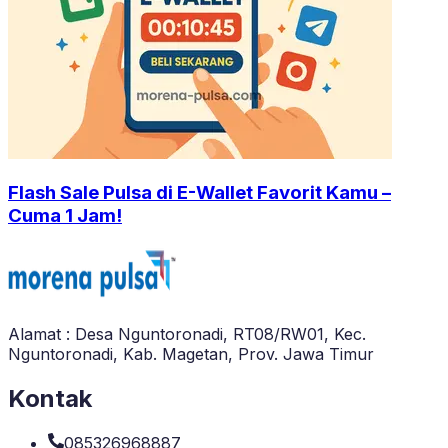
Flash Sale Pulsa di E-Wallet Favorit Kamu –
Cuma 1 Jam!
Alamat : Desa Nguntoronadi, RT08/RW01, Kec.
Nguntoronadi, Kab. Magetan, Prov. Jawa Timur
Kontak
085326968887