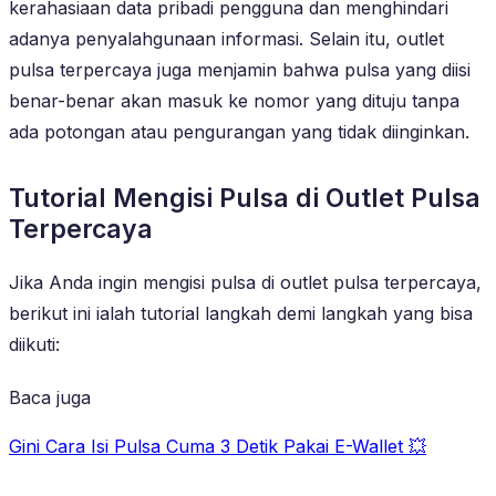
kerahasiaan data pribadi pengguna dan menghindari
adanya penyalahgunaan informasi. Selain itu, outlet
pulsa terpercaya juga menjamin bahwa pulsa yang diisi
benar-benar akan masuk ke nomor yang dituju tanpa
ada potongan atau pengurangan yang tidak diinginkan.
Tutorial Mengisi Pulsa di Outlet Pulsa
Terpercaya
Jika Anda ingin mengisi pulsa di outlet pulsa terpercaya,
berikut ini ialah tutorial langkah demi langkah yang bisa
diikuti:
Baca juga
Gini Cara Isi Pulsa Cuma 3 Detik Pakai E-Wallet 💥