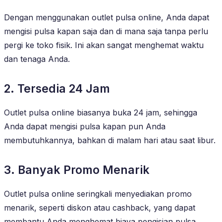
Dengan menggunakan outlet pulsa online, Anda dapat
mengisi pulsa kapan saja dan di mana saja tanpa perlu
pergi ke toko fisik. Ini akan sangat menghemat waktu
dan tenaga Anda.
2. Tersedia 24 Jam
Outlet pulsa online biasanya buka 24 jam, sehingga
Anda dapat mengisi pulsa kapan pun Anda
membutuhkannya, bahkan di malam hari atau saat libur.
3. Banyak Promo Menarik
Outlet pulsa online seringkali menyediakan promo
menarik, seperti diskon atau cashback, yang dapat
membantu Anda menghemat biaya pengisian pulsa.