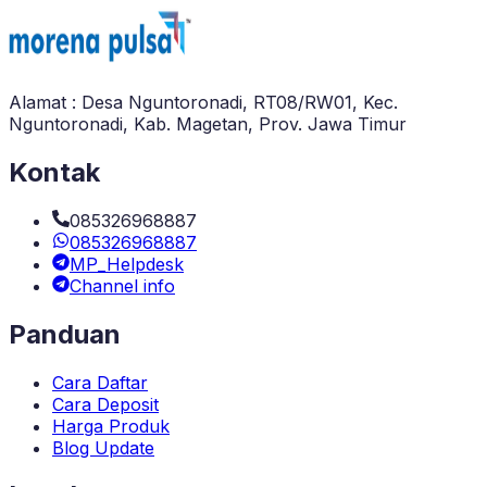
Alamat : Desa Nguntoronadi, RT08/RW01, Kec.
Nguntoronadi, Kab. Magetan, Prov. Jawa Timur
Kontak
085326968887
085326968887
MP_Helpdesk
Channel info
Panduan
Cara Daftar
Cara Deposit
Harga Produk
Blog Update