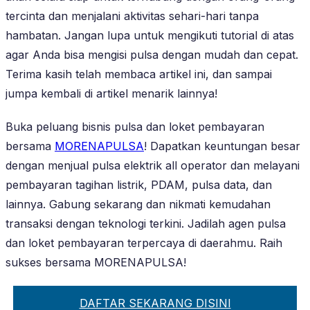
tercinta dan menjalani aktivitas sehari-hari tanpa
hambatan. Jangan lupa untuk mengikuti tutorial di atas
agar Anda bisa mengisi pulsa dengan mudah dan cepat.
Terima kasih telah membaca artikel ini, dan sampai
jumpa kembali di artikel menarik lainnya!
Buka peluang bisnis pulsa dan loket pembayaran
bersama
MORENAPULSA
! Dapatkan keuntungan besar
dengan menjual pulsa elektrik all operator dan melayani
pembayaran tagihan listrik, PDAM, pulsa data, dan
lainnya. Gabung sekarang dan nikmati kemudahan
transaksi dengan teknologi terkini. Jadilah agen pulsa
dan loket pembayaran terpercaya di daerahmu. Raih
sukses bersama MORENAPULSA!
DAFTAR SEKARANG DISINI