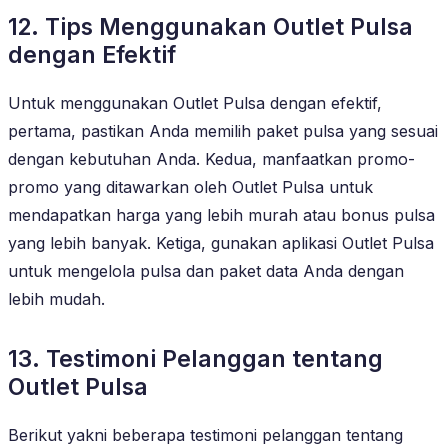
12. Tips Menggunakan Outlet Pulsa
dengan Efektif
Untuk menggunakan Outlet Pulsa dengan efektif,
pertama, pastikan Anda memilih paket pulsa yang sesuai
dengan kebutuhan Anda. Kedua, manfaatkan promo-
promo yang ditawarkan oleh Outlet Pulsa untuk
mendapatkan harga yang lebih murah atau bonus pulsa
yang lebih banyak. Ketiga, gunakan aplikasi Outlet Pulsa
untuk mengelola pulsa dan paket data Anda dengan
lebih mudah.
13. Testimoni Pelanggan tentang
Outlet Pulsa
Berikut yakni beberapa testimoni pelanggan tentang