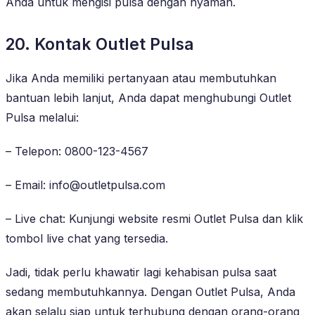
Anda untuk mengisi pulsa dengan nyaman.
20. Kontak Outlet Pulsa
Jika Anda memiliki pertanyaan atau membutuhkan
bantuan lebih lanjut, Anda dapat menghubungi Outlet
Pulsa melalui:
– Telepon: 0800-123-4567
– Email: info@outletpulsa.com
– Live chat: Kunjungi website resmi Outlet Pulsa dan klik
tombol live chat yang tersedia.
Jadi, tidak perlu khawatir lagi kehabisan pulsa saat
sedang membutuhkannya. Dengan Outlet Pulsa, Anda
akan selalu siap untuk terhubung dengan orang-orang