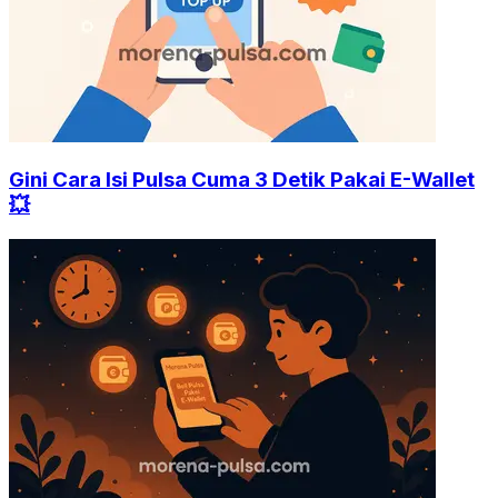
Gini Cara Isi Pulsa Cuma 3 Detik Pakai E-Wallet
💥