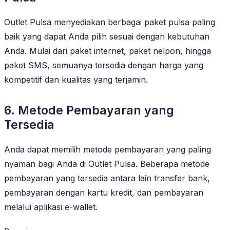
Outlet Pulsa menyediakan berbagai paket pulsa paling
baik yang dapat Anda pilih sesuai dengan kebutuhan
Anda. Mulai dari paket internet, paket nelpon, hingga
paket SMS, semuanya tersedia dengan harga yang
kompetitif dan kualitas yang terjamin.
6. Metode Pembayaran yang
Tersedia
Anda dapat memilih metode pembayaran yang paling
nyaman bagi Anda di Outlet Pulsa. Beberapa metode
pembayaran yang tersedia antara lain transfer bank,
pembayaran dengan kartu kredit, dan pembayaran
melalui aplikasi e-wallet.