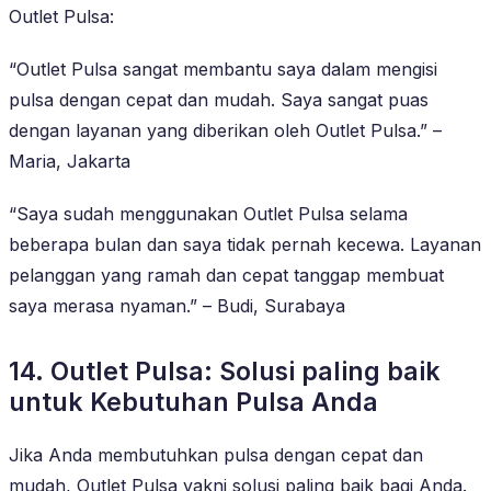
Outlet Pulsa:
“Outlet Pulsa sangat membantu saya dalam mengisi
pulsa dengan cepat dan mudah. Saya sangat puas
dengan layanan yang diberikan oleh Outlet Pulsa.” –
Maria, Jakarta
“Saya sudah menggunakan Outlet Pulsa selama
beberapa bulan dan saya tidak pernah kecewa. Layanan
pelanggan yang ramah dan cepat tanggap membuat
saya merasa nyaman.” – Budi, Surabaya
14. Outlet Pulsa: Solusi paling baik
untuk Kebutuhan Pulsa Anda
Jika Anda membutuhkan pulsa dengan cepat dan
mudah, Outlet Pulsa yakni solusi paling baik bagi Anda.