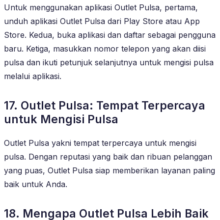
Untuk menggunakan aplikasi Outlet Pulsa, pertama,
unduh aplikasi Outlet Pulsa dari Play Store atau App
Store. Kedua, buka aplikasi dan daftar sebagai pengguna
baru. Ketiga, masukkan nomor telepon yang akan diisi
pulsa dan ikuti petunjuk selanjutnya untuk mengisi pulsa
melalui aplikasi.
17. Outlet Pulsa: Tempat Terpercaya
untuk Mengisi Pulsa
Outlet Pulsa yakni tempat terpercaya untuk mengisi
pulsa. Dengan reputasi yang baik dan ribuan pelanggan
yang puas, Outlet Pulsa siap memberikan layanan paling
baik untuk Anda.
18. Mengapa Outlet Pulsa Lebih Baik