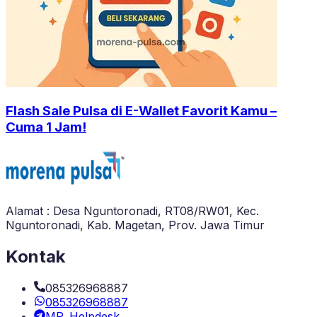
Flash Sale Pulsa di E-Wallet Favorit Kamu –
Cuma 1 Jam!
Alamat : Desa Nguntoronadi, RT08/RW01, Kec.
Nguntoronadi, Kab. Magetan, Prov. Jawa Timur
Kontak
085326968887
085326968887
MP_Helpdesk