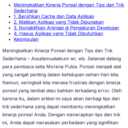
Meningkatkan Kinerja Ponsel dengan Tips dan Trik
Sederhana
1. Bersihkan Cache dan Data Aplikasi
2. Matikan Aplikasi yang Tidak Digunakan
3. Nonaktifkan Animasi di Pengaturan Developer
4. Hapus Aplikasi yang Tidak Dibutuhkan
Kesimpulan
Meningkatkan Kinerja Ponsel dengan Tips dan Trik
Sederhana – Assalamualaikum wr. wb. Selamat datang
para pembaca setia Morena Pulsa. Ponsel menjadi alat
yang sangat penting dalam kehidupan sehari-hari kita.
Namun, seringkali kita merasa frustrasi dengan kinerja
ponsel yang lambat atau bahkan terkadang error. Oleh
karena itu, dalam artikel ini saya akan berbagi tips dan
trik sederhana yang dapat membantu meningkatkan
kinerja ponsel Anda. Dengan menerapkan tips dan trik
ini, Anda dapat merasakan perbedaan yang signifikan