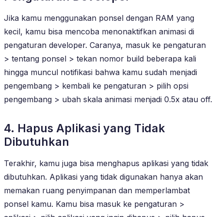
Jika kamu menggunakan ponsel dengan RAM yang
kecil, kamu bisa mencoba menonaktifkan animasi di
pengaturan developer. Caranya, masuk ke pengaturan
> tentang ponsel > tekan nomor build beberapa kali
hingga muncul notifikasi bahwa kamu sudah menjadi
pengembang > kembali ke pengaturan > pilih opsi
pengembang > ubah skala animasi menjadi 0.5x atau off.
4. Hapus Aplikasi yang Tidak
Dibutuhkan
Terakhir, kamu juga bisa menghapus aplikasi yang tidak
dibutuhkan. Aplikasi yang tidak digunakan hanya akan
memakan ruang penyimpanan dan memperlambat
ponsel kamu. Kamu bisa masuk ke pengaturan >