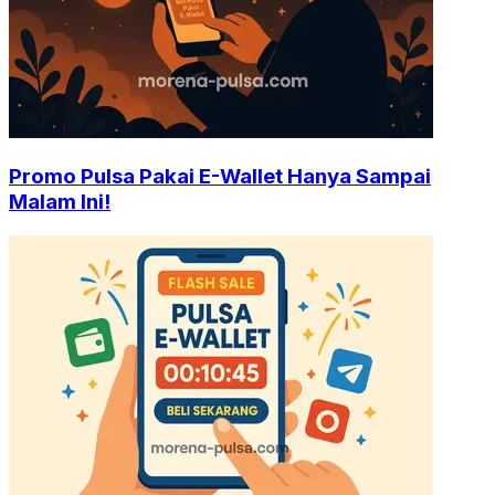
Promo Pulsa Pakai E-Wallet Hanya Sampai
Malam Ini!