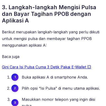
3. Langkah-langkah Mengisi Pulsa
dan Bayar Tagihan PPOB dengan
Aplikasi A
Berikut merupakan langkah-langkah yang perlu diikuti
untuk mengisi pulsa dan membayar tagihan PPOB
menggunakan aplikasi A:
Baca juga
Gini Cara Isi Pulsa Cuma 3 Detik Pakai E-Wallet 💥
Buka aplikasi A di smartphone Anda.
Pilih opsi “Isi Pulsa” di menu utama aplikasi.
Masukkan nomor telepon yang ingin diisi
pulsa.