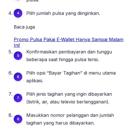
Pilih jumlah pulsa yang diinginkan.
Baca juga
Promo Pulsa Pakai E-Wallet Hanya Sampai Malam
Ini!
Konfirmasikan pembayaran dan tunggu
beberapa saat hingga pulsa terisi.
Pilih opsi “Bayar Tagihan” di menu utama
aplikasi.
Pilih jenis tagihan yang ingin dibayarkan
(listrik, air, atau televisi berlangganan).
Masukkan nomor pelanggan dan jumlah
tagihan yang harus dibayarkan.