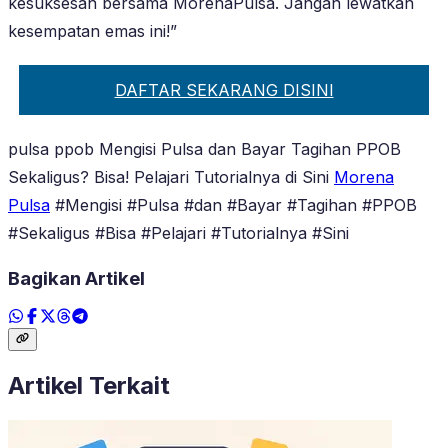
kesuksesan bersama MorenaPulsa. Jangan lewatkan
kesempatan emas ini!”
DAFTAR SEKARANG DISINI
pulsa ppob Mengisi Pulsa dan Bayar Tagihan PPOB
Sekaligus? Bisa! Pelajari Tutorialnya di Sini
Morena
Pulsa
#Mengisi #Pulsa #dan #Bayar #Tagihan #PPOB
#Sekaligus #Bisa #Pelajari #Tutorialnya #Sini
Bagikan Artikel
Artikel Terkait