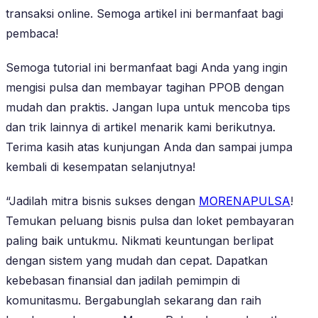
transaksi online. Semoga artikel ini bermanfaat bagi
pembaca!
Semoga tutorial ini bermanfaat bagi Anda yang ingin
mengisi pulsa dan membayar tagihan PPOB dengan
mudah dan praktis. Jangan lupa untuk mencoba tips
dan trik lainnya di artikel menarik kami berikutnya.
Terima kasih atas kunjungan Anda dan sampai jumpa
kembali di kesempatan selanjutnya!
“Jadilah mitra bisnis sukses dengan
MORENAPULSA
!
Temukan peluang bisnis pulsa dan loket pembayaran
paling baik untukmu. Nikmati keuntungan berlipat
dengan sistem yang mudah dan cepat. Dapatkan
kebebasan finansial dan jadilah pemimpin di
komunitasmu. Bergabunglah sekarang dan raih