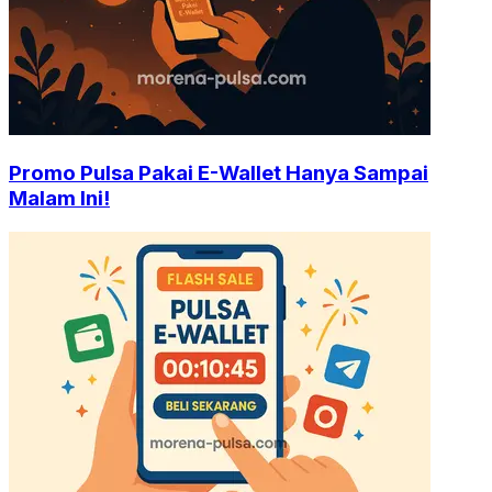
Promo Pulsa Pakai E-Wallet Hanya Sampai
Malam Ini!