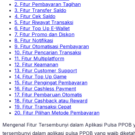
2. Fitur Pembayaran Tagihan
3. Fitur Transfer Saldo
4. Fitur Cek Saldo
5. Fitur Riwayat Transaksi
6. Fitur Top Up E-Wallet
7. Fitur Promo dan Diskon
8. Fitur Notifikasi
9. Fitur Otomatisasi Pembayaran
10. Fitur Pencarian Transaksi
11. Fitur Multiplatform
12. Fitur Keamanan
13. Fitur Customer Support
14. Fitur Top Up Game
15. Fitur Pengingat Pembayaran
16. Fitur Cashless Payment
17. Fitur Pembaruan Otomatis
18. Fitur Cashback atau Reward
19. Fitur Transaksi Cepat
20. Fitur Pilihan Metode Pembayaran
Mengenal Fitur Tersembunyi dalam Aplikasi Pulsa PPOB yan
tersembunyi dalam aplikasi pulsa PPOB yang wajib diketah