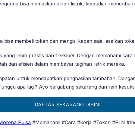
pengguna bisa mematikan aliran listrik, kemudian mencoba
guna bisa membeli token dan mengisi kapan saja, asalkan tok
rik yang lebih praktis dan fleksibel. Dengan memahami ca
ah dan efisien dalam membayar tagihan listrik mereka.
mpatan untuk mendapatkan penghasilan tambahan. Dengan m
 Tunggu apa lagi? Ayo bergabung sekarang dan raih kesuk
DAFTAR SEKARANG DISINI
Morena Pulsa
#Memahami #Cara #Kerja #Token #PLN #In