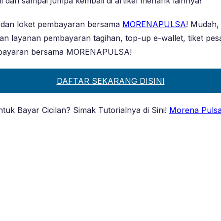
ni dan sampai jumpa kembali di artikel menarik lainnya!
a dan loket pembayaran bersama
MORENAPULSA
! Mudah,
akan layanan pembayaran tagihan, top-up e-wallet, tiket p
t pembayaran bersama MORENAPULSA!
DAFTAR SEKARANG DISINI
 Bayar Cicilan? Simak Tutorialnya di Sini!
Morena Puls