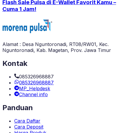
Flash Sale Pulsa di E-Wallet Favorit Kamu –
Cuma 1 Jam!
Alamat : Desa Nguntoronadi, RT08/RW01, Kec.
Nguntoronadi, Kab. Magetan, Prov. Jawa Timur
Kontak
085326968887
085326968887
MP_Helpdesk
Channel info
Panduan
Cara Daftar
Cara Deposit
Harga Produk