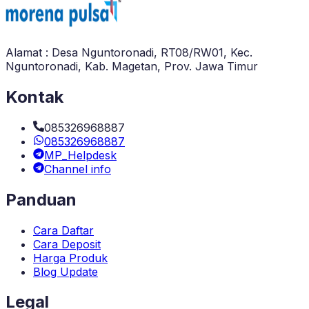
Alamat : Desa Nguntoronadi, RT08/RW01, Kec.
Nguntoronadi, Kab. Magetan, Prov. Jawa Timur
Kontak
085326968887
085326968887
MP_Helpdesk
Channel info
Panduan
Cara Daftar
Cara Deposit
Harga Produk
Blog Update
Legal