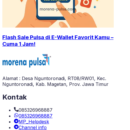
Flash Sale Pulsa di E-Wallet Favorit Kamu –
Cuma 1 Jam!
Alamat : Desa Nguntoronadi, RT08/RW01, Kec.
Nguntoronadi, Kab. Magetan, Prov. Jawa Timur
Kontak
085326968887
085326968887
MP_Helpdesk
Channel info