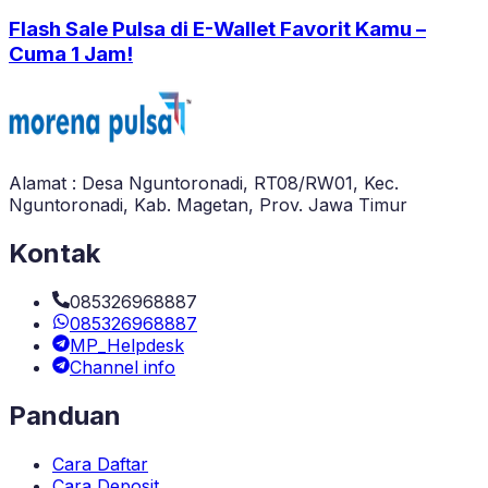
Flash Sale Pulsa di E-Wallet Favorit Kamu –
Cuma 1 Jam!
Alamat : Desa Nguntoronadi, RT08/RW01, Kec.
Nguntoronadi, Kab. Magetan, Prov. Jawa Timur
Kontak
085326968887
085326968887
MP_Helpdesk
Channel info
Panduan
Cara Daftar
Cara Deposit