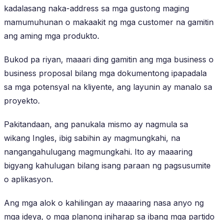
kadalasang naka-address sa mga gustong maging
mamumuhunan o makaakit ng mga customer na gamitin
ang aming mga produkto.
Bukod pa riyan, maaari ding gamitin ang mga business o
business proposal bilang mga dokumentong ipapadala
sa mga potensyal na kliyente, ang layunin ay manalo sa
proyekto.
Pakitandaan, ang panukala mismo ay nagmula sa
wikang Ingles, ibig sabihin ay magmungkahi, na
nangangahulugang magmungkahi. Ito ay maaaring
bigyang kahulugan bilang isang paraan ng pagsusumite
o aplikasyon.
Ang mga alok o kahilingan ay maaaring nasa anyo ng
mga ideya, o mga planong iniharap sa ibang mga partido