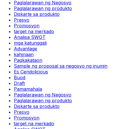
Paglalarawan ng Negosyo
Paglalarawan ng produkto
Diskarte sa produkto
Presyo
Promosyon
target na merkado
Analisa SWOT
mga katunggali
Advantage
kahinaan
Pagkakataon
Sample ng proposal sa negosyo ng inumin
Es Cendolicious
Buod
Draft
Pamamahala
Paglalarawan ng Negosyo
Paglalarawan ng produkto
Diskarte sa produkto
Presyo
Promosyon
target na merkado