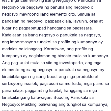
test. Mga Elemento ng isang Negosyo o Panukala sa
Negosyo Sa paggawa ng panukalang negosyo o
negosyo mayroong ilang elemento dito. Simula sa
pangalan ng negosyo, pagpapakilala, layunin, oras at
lugar ng pagpapatupad hanggang sa pagsasara.
Kadalasan sa isang negosyo o panukala sa negosyo,
ang impormasyon tungkol sa profile ng kumpanya ay
madalas na idinagdag. Karaniwan, ang profile ng
kumpanya ay naglalaman ng biodata mula sa kumpanya.
Ang pag-uulat mula sa site ng investopedia, ang mga
elemento ng isang negosyo o panukala sa negosyo ay
kinabibilangan ng isang buod, ang mga produkto at
serbisyong inaalok, pagsusuri sa merkado, mga plano sa
pananalapi, paggamit ng kapital, hanggang sa mga
kinakailangang kaluwagan. Buod ng Panukala sa
Negosyo: Maikling ipaliwanag ang tungkol sa kumpanya,