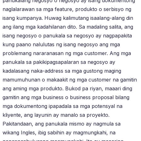
panukalang negosyo o negosyo ay isang dokumentong
naglalarawan sa mga feature, produkto o serbisyo ng
isang kumpanya. Huwag kalimutang isaalang-alang din
ang ilang mga kadahilanan dito. Sa madaling salita, ang
isang negosyo o panukala sa negosyo ay nagpapakita
kung paano nalulutas ng isang negosyo ang mga
problemang nararanasan ng mga customer. Ang mga
panukala sa pakikipagsapalaran sa negosyo ay
kadalasang naka-address sa mga gustong maging
mamumuhunan o makaakit ng mga customer na gamitin
ang aming mga produkto. Bukod pa riyan, maaari ding
gamitin ang mga business o business proposal bilang
mga dokumentong ipapadala sa mga potensyal na
kliyente, ang layunin ay manalo sa proyekto.
Pakitandaan, ang panukala mismo ay nagmula sa
wikang Ingles, ibig sabihin ay magmungkahi, na