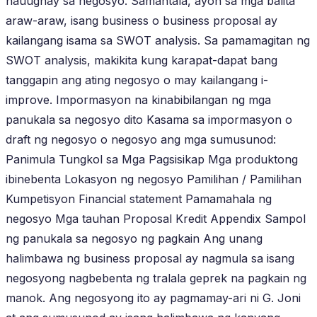
nauugnay sa negosyo. Samantala, ayon sa mga balita
araw-araw, isang business o business proposal ay
kailangang isama sa SWOT analysis. Sa pamamagitan ng
SWOT analysis, makikita kung karapat-dapat bang
tanggapin ang ating negosyo o may kailangang i-
improve. Impormasyon na kinabibilangan ng mga
panukala sa negosyo dito Kasama sa impormasyon o
draft ng negosyo o negosyo ang mga sumusunod:
Panimula Tungkol sa Mga Pagsisikap Mga produktong
ibinebenta Lokasyon ng negosyo Pamilihan / Pamilihan
Kumpetisyon Financial statement Pamamahala ng
negosyo Mga tauhan Proposal Kredit Appendix Sampol
ng panukala sa negosyo ng pagkain Ang unang
halimbawa ng business proposal ay nagmula sa isang
negosyong nagbebenta ng tralala geprek na pagkain ng
manok. Ang negosyong ito ay pagmamay-ari ni G. Joni