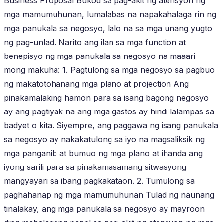
Business Proposal Bukod sa pag-akit ng atensyon ng
mga mamumuhunan, lumalabas na napakahalaga rin ng
mga panukala sa negosyo, lalo na sa mga unang yugto
ng pag-unlad. Narito ang ilan sa mga function at
benepisyo ng mga panukala sa negosyo na maaari
mong makuha: 1. Pagtulong sa mga negosyo sa pagbuo
ng makatotohanang mga plano at projection Ang
pinakamalaking hamon para sa isang bagong negosyo
ay ang pagtiyak na ang mga gastos ay hindi lalampas sa
badyet o kita. Siyempre, ang paggawa ng isang panukala
sa negosyo ay nakakatulong sa iyo na magsaliksik ng
mga panganib at bumuo ng mga plano at ihanda ang
iyong sarili para sa pinakamasamang sitwasyong
mangyayari sa ibang pagkakataon. 2. Tumulong sa
paghahanap ng mga mamumuhunan Tulad ng naunang
tinalakay, ang mga panukala sa negosyo ay mayroon