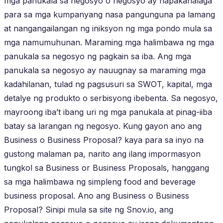
mga panukala sa negosyo o negosyo ay napakahalaga
para sa mga kumpanyang nasa pangunguna pa lamang
at nangangailangan ng iniksyon ng mga pondo mula sa
mga namumuhunan. Maraming mga halimbawa ng mga
panukala sa negosyo ng pagkain sa iba. Ang mga
panukala sa negosyo ay nauugnay sa maraming mga
kadahilanan, tulad ng pagsusuri sa SWOT, kapital, mga
detalye ng produkto o serbisyong ibebenta. Sa negosyo,
mayroong iba’t ibang uri ng mga panukala at pinag-iiba
batay sa larangan ng negosyo. Kung gayon ano ang
Business o Business Proposal? kaya para sa inyo na
gustong malaman pa, narito ang ilang impormasyon
tungkol sa Business or Business Proposals, hanggang
sa mga halimbawa ng simpleng food and beverage
business proposal. Ano ang Business o Business
Proposal? Sinipi mula sa site ng Snov.io, ang