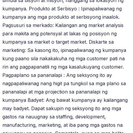
simula sa bisyon at misyon, hanggang sa lokasyon ng
kumpanya. Produkto at Serbisyo : Ipinapaliwanag ng
kumpanya ang mga produkto at serbisyong inaalok.
Pagsusuri sa merkado: Kailangan ang market analysis
para makita ang potensyal at lakas ng posisyon ng
kumpanya sa market o target market. Diskarte sa
marketing: Sa kasong ito, ipinapaliwanag ng kumpanya
kung paano sila nakakakuha ng mga customer pati na
rin ang pagpapanatili ng mga kasalukuyang customer.
Pagpaplano sa pananalapi : Ang seksyong ito ay
nagpapaliwanag nang higit pa tungkol sa mga plano sa
pananalapi at mga projection sa pananalapi ng
kumpanya Badyet: Ang bawat kumpanya ay kailangang
may badyet. Dapat sakupin ng seksyong ito ang mga
gastos na nauugnay sa staffing, development,
manufacturing, marketing, at iba pang mga gastos na