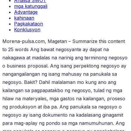
Analisa SWOT
mga katunggali
Advantage
kahinaan
Pagkakataon
Konklusyon
Morena-pulsa.com, Magetan – Summarize this content
to 25 words Ang bawat negosyante ay dapat na
nakagawa at madalas na narinig ang terminong negosyo
o business proposal. Ang isang perpektong negosyo ay
nangangailangan ng isang mahusay na panukala sa
negosyo. Bakit? Dahil malalaman mo kung ano ang
kailangan sa pagpapatakbo ng negosyo, tulad ng mga
hilaw na materyales, mga gastos na kailangan, proseso
ng produksyon at iba pa. Ang panukala sa negosyo o
negosyo ay isang dokumento na kadalasang ginagamit
para mag-aplay ng pondo sa mga namumuhunan. Ang