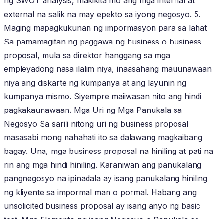
ng SWOT analysis, makikita mo ang mga internal at
external na salik na may epekto sa iyong negosyo. 5.
Maging mapagkukunan ng impormasyon para sa lahat
Sa pamamagitan ng paggawa ng business o business
proposal, mula sa direktor hanggang sa mga
empleyadong nasa ilalim niya, inaasahang mauunawaan
niya ang diskarte ng kumpanya at ang layunin ng
kumpanya mismo. Siyempre maiiwasan nito ang hindi
pagkakaunawaan. Mga Uri ng Mga Panukala sa
Negosyo Sa sarili nitong uri ng business proposal
masasabi mong nahahati ito sa dalawang magkaibang
bagay. Una, mga business proposal na hiniling at pati na
rin ang mga hindi hiniling. Karaniwan ang panukalang
pangnegosyo na ipinadala ay isang panukalang hiniling
ng kliyente sa impormal man o pormal. Habang ang
unsolicited business proposal ay isang anyo ng basic