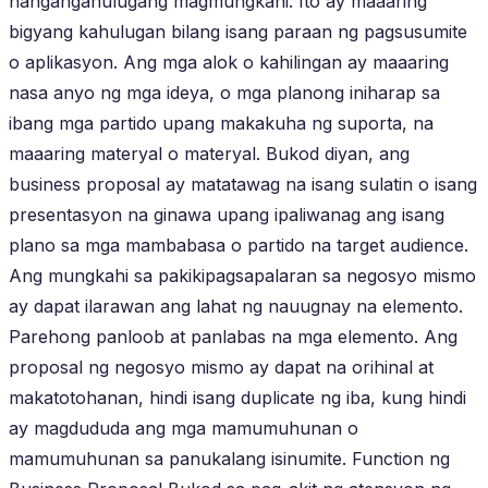
nangangahulugang magmungkahi. Ito ay maaaring
bigyang kahulugan bilang isang paraan ng pagsusumite
o aplikasyon. Ang mga alok o kahilingan ay maaaring
nasa anyo ng mga ideya, o mga planong iniharap sa
ibang mga partido upang makakuha ng suporta, na
maaaring materyal o materyal. Bukod diyan, ang
business proposal ay matatawag na isang sulatin o isang
presentasyon na ginawa upang ipaliwanag ang isang
plano sa mga mambabasa o partido na target audience.
Ang mungkahi sa pakikipagsapalaran sa negosyo mismo
ay dapat ilarawan ang lahat ng nauugnay na elemento.
Parehong panloob at panlabas na mga elemento. Ang
proposal ng negosyo mismo ay dapat na orihinal at
makatotohanan, hindi isang duplicate ng iba, kung hindi
ay magdududa ang mga mamumuhunan o
mamumuhunan sa panukalang isinumite. Function ng