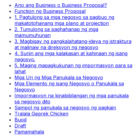
Ano ang Business o Business Proposal?
Function ng Business Proposal
1. Pagtulong sa mga negosyo sa pagbuo ng
makatotohanang mga plano at projection
2. Tumulong sa paghahanap ng mga
mamumuhunan
3. Magbigay ng pangkalahatang-ideya ng istraktura
at malinaw na direksyon ng negosyo
4. Suriin ang mga kalakasan at kahinaan ng isang
negosyo.
5. Maging mapagkukunan ng impormasyon para sa
lahat
Mga Uri ng Mga Panukala sa Negosyo
Mga Elemento ng isang Negosyo o Panukala sa
Negosyo
Impormasyon na kinabibilangan ng mga panukala
sa negosyo dito
Sampol ng panukala sa negosyo ng pagkain
Tralala Geprek Chicken
Buod
Draft
Pamamahala