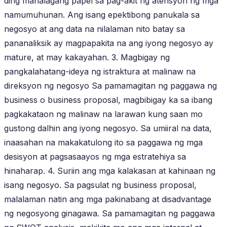
ding mahalagang papel sa pag-akit ng atensyon ng mga
namumuhunan. Ang isang epektibong panukala sa
negosyo at ang data na nilalaman nito batay sa
pananaliksik ay magpapakita na ang iyong negosyo ay
mature, at may kakayahan. 3. Magbigay ng
pangkalahatang-ideya ng istraktura at malinaw na
direksyon ng negosyo Sa pamamagitan ng paggawa ng
business o business proposal, magbibigay ka sa ibang
pagkakataon ng malinaw na larawan kung saan mo
gustong dalhin ang iyong negosyo. Sa umiiral na data,
inaasahan na makakatulong ito sa paggawa ng mga
desisyon at pagsasaayos ng mga estratehiya sa
hinaharap. 4. Suriin ang mga kalakasan at kahinaan ng
isang negosyo. Sa pagsulat ng business proposal,
malalaman natin ang mga pakinabang at disadvantage
ng negosyong ginagawa. Sa pamamagitan ng paggawa