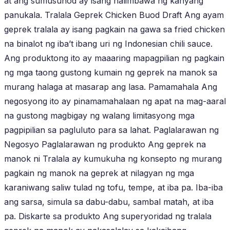
at ang sumusunod ay isang halimbawa ng kanyang
panukala. Tralala Geprek Chicken Buod Draft Ang ayam
geprek tralala ay isang pagkain na gawa sa fried chicken
na binalot ng iba’t ibang uri ng Indonesian chili sauce.
Ang produktong ito ay maaaring mapagpilian ng pagkain
ng mga taong gustong kumain ng geprek na manok sa
murang halaga at masarap ang lasa. Pamamahala Ang
negosyong ito ay pinamamahalaan ng apat na mag-aaral
na gustong magbigay ng walang limitasyong mga
pagpipilian sa pagluluto para sa lahat. Paglalarawan ng
Negosyo Paglalarawan ng produkto Ang geprek na
manok ni Tralala ay kumukuha ng konsepto ng murang
pagkain ng manok na geprek at nilagyan ng mga
karaniwang saliw tulad ng tofu, tempe, at iba pa. Iba-iba
ang sarsa, simula sa dabu-dabu, sambal matah, at iba
pa. Diskarte sa produkto Ang superyoridad ng tralala